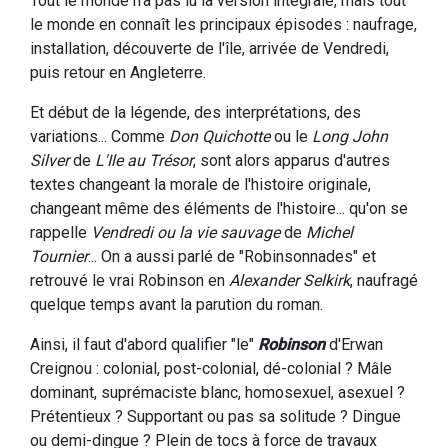
Tout le monde n'a pas lu la version intégrale, mais tout
le monde en connaît les principaux épisodes : naufrage,
installation, découverte de l'île, arrivée de Vendredi,
puis retour en Angleterre.
Et début de la légende, des interprétations, des
variations... Comme
Don Quichotte
ou le
Long John
Silver
de
L'Ile au Trésor
, sont alors apparus d'autres
textes changeant la morale de l'histoire originale,
changeant même des éléments de l'histoire... qu'on se
rappelle
Vendredi ou la vie sauvage
de
Michel
Tournier
... On a aussi parlé de "Robinsonnades" et
retrouvé le vrai Robinson en
Alexander Selkirk
, naufragé
quelque temps avant la parution du roman.
Ainsi, il faut d'abord qualifier "le"
Robinson
d'Erwan
Creignou : colonial, post-colonial, dé-colonial ? Mâle
dominant, suprémaciste blanc, homosexuel, asexuel ?
Prétentieux ? Supportant ou pas sa solitude ? Dingue
ou demi-dingue ? Plein de tocs à force de travaux