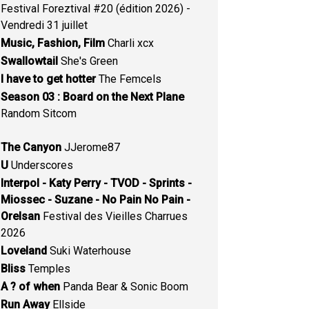
Festival Foreztival #20 (édition 2026) -
Vendredi 31 juillet
Music, Fashion, Film
Charli xcx
Swallowtail
She's Green
I have to get hotter
The Femcels
Season 03 : Board on the Next Plane
Random Sitcom
The Canyon
JJerome87
U
Underscores
Interpol - Katy Perry - TVOD - Sprints -
Miossec - Suzane - No Pain No Pain -
Orelsan
Festival des Vieilles Charrues
2026
Loveland
Suki Waterhouse
Bliss
Temples
A ? of when
Panda Bear & Sonic Boom
Run Away
Ellside