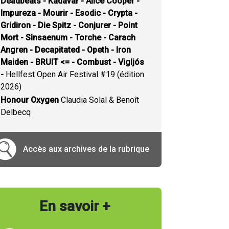
Deadbeats - Kadavar - Alice Cooper -
Impureza - Mourir - Esodic - Crypta -
Gridiron - Die Spitz - Conjurer - Point
Mort - Sinsaenum - Torche - Carach
Angren - Decapitated - Opeth - Iron
Maiden - BRUIT <= - Combust - Vigljós
-
Hellfest Open Air Festival #19 (édition
2026)
Honour Oxygen
Claudia Solal & Benoît
Delbecq
Accès aux archives de la rubrique
En savoir +