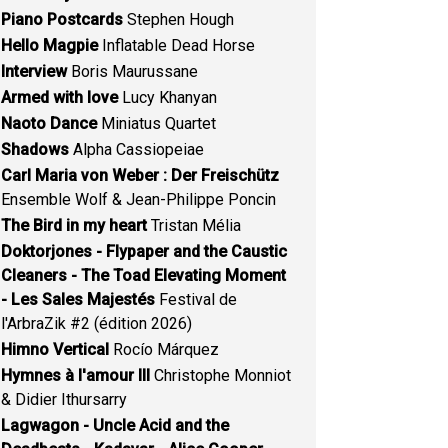
Piano Postcards
Stephen Hough
Hello Magpie
Inflatable Dead Horse
Interview
Boris Maurussane
Armed with love
Lucy Khanyan
Naoto Dance
Miniatus Quartet
Shadows
Alpha Cassiopeiae
Carl Maria von Weber : Der Freischütz
Ensemble Wolf & Jean-Philippe Poncin
The Bird in my heart
Tristan Mélia
Doktorjones - Flypaper and the Caustic
Cleaners - The Toad Elevating Moment
- Les Sales Majestés
Festival de
l'ArbraZik #2 (édition 2026)
Himno Vertical
Rocío Márquez
Hymnes à l'amour III
Christophe Monniot
& Didier Ithursarry
Lagwagon - Uncle Acid and the