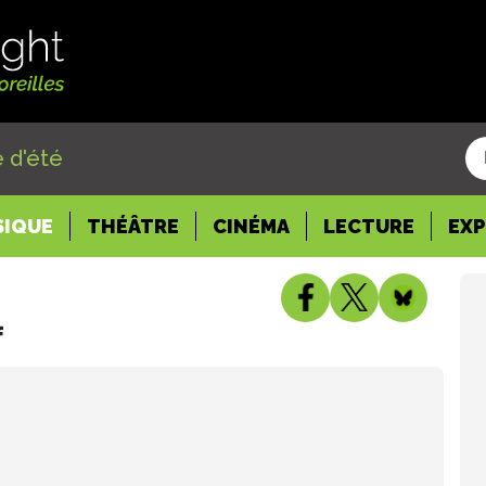
 d'été
SIQUE
THÉÂTRE
CINÉMA
LECTURE
EX
f