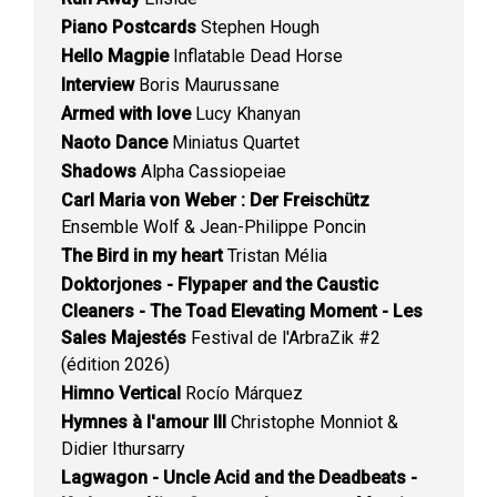
Piano Postcards
Stephen Hough
Hello Magpie
Inflatable Dead Horse
Interview
Boris Maurussane
Armed with love
Lucy Khanyan
Naoto Dance
Miniatus Quartet
Shadows
Alpha Cassiopeiae
Carl Maria von Weber : Der Freischütz
Ensemble Wolf & Jean-Philippe Poncin
The Bird in my heart
Tristan Mélia
Doktorjones - Flypaper and the Caustic
Cleaners - The Toad Elevating Moment - Les
Sales Majestés
Festival de l'ArbraZik #2
(édition 2026)
Himno Vertical
Rocío Márquez
Hymnes à l'amour III
Christophe Monniot &
Didier Ithursarry
Lagwagon - Uncle Acid and the Deadbeats -