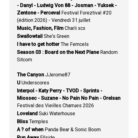
- Danyl - Ludwig Von 88 - Josman - Yuksek -
Zentone - Perceval
Festival Foreztival #20
(édition 2026) - Vendredi 31 juillet
Music, Fashion, Film
Charli xcx
Swallowtail
She's Green
I have to get hotter
The Femcels
Season 03 : Board on the Next Plane
Random
Sitcom
The Canyon
JJerome87
U
Underscores
Interpol - Katy Perry - TVOD - Sprints -
Miossec - Suzane - No Pain No Pain - Orelsan
Festival des Vieilles Charrues 2026
Loveland
Suki Waterhouse
Bliss
Temples
A ? of when
Panda Bear & Sonic Boom
Run Away
Ellside