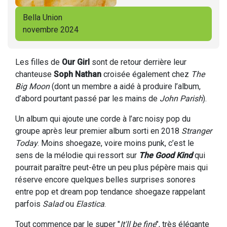
Bella Union
novembre 2024
Les filles de
Our Girl
sont de retour derrière leur
chanteuse
Soph Nathan
croisée également chez
The
Big Moon
(dont un membre a aidé à produire l’album,
d’abord pourtant passé par les mains de
John Parish
).
Un album qui ajoute une corde à l’arc noisy pop du
groupe après leur premier album sorti en 2018
Stranger
Today
. Moins shoegaze, voire moins punk, c’est le
sens de la mélodie qui ressort sur
The Good Kind
qui
pourrait paraître peut-être un peu plus pépère mais qui
réserve encore quelques belles surprises sonores
entre pop et dream pop tendance shoegaze rappelant
parfois
Salad
ou
Elastica
.
Tout commence par le super "
It'll be fine
", très élégante