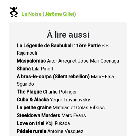
Le Noise (Jérôme Gillet)
À lire aussi
La Légende de Baahubali : 1ère Partie
S.S.
Rajamouli
Maspalomas
Aitor Arregi et Jose Mari Goenaga
Shana
Lila Pinell
A bras-le-corps (Silent rebellion)
Marie-Elsa
Sgualdo
The Plague
Charlie Polinger
Cuba & Alaska
Yegor Troyanovsky
La petite graine
Mathias et Colas Rifkiss
Steeldown Murders
Marc Evans
Love on trial
Kôji Fukada
Pédale rurale
Antoine Vasquez