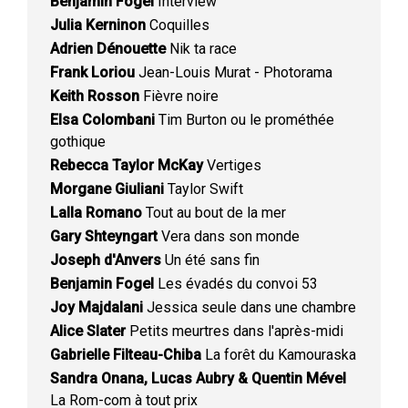
Benjamin Fogel
Interview
Julia Kerninon
Coquilles
Adrien Dénouette
Nik ta race
Frank Loriou
Jean-Louis Murat - Photorama
Keith Rosson
Fièvre noire
Elsa Colombani
Tim Burton ou le prométhée
gothique
Rebecca Taylor McKay
Vertiges
Morgane Giuliani
Taylor Swift
Lalla Romano
Tout au bout de la mer
Gary Shteyngart
Vera dans son monde
Joseph d'Anvers
Un été sans fin
Benjamin Fogel
Les évadés du convoi 53
Joy Majdalani
Jessica seule dans une chambre
Alice Slater
Petits meurtres dans l'après-midi
Gabrielle Filteau-Chiba
La forêt du Kamouraska
Sandra Onana, Lucas Aubry & Quentin Mével
La Rom-com à tout prix