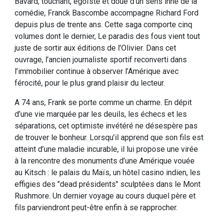
Bavard, touchant, égoïste et doué d’un sens inné de la
comédie, Franck Bascombe accompagne Richard Ford
depuis plus de trente ans. Cette saga comporte cinq
volumes dont le dernier, Le paradis des fous vient tout
juste de sortir aux éditions de l’Olivier. Dans cet
ouvrage, l’ancien journaliste sportif reconverti dans
l’immobilier continue à observer l’Amérique avec
férocité, pour le plus grand plaisir du lecteur.
A 74 ans, Frank se porte comme un charme. En dépit
d’une vie marquée par les deuils, les échecs et les
séparations, cet optimiste invétéré ne désespère pas
de trouver le bonheur. Lorsqu’il apprend que son fils est
atteint d’une maladie incurable, il lui propose une virée
à la rencontre des monuments d’une Amérique vouée
au Kitsch : le palais du Maïs, un hôtel casino indien, les
effigies des "dead présidents" sculptées dans le Mont
Rushmore. Un dernier voyage au cours duquel père et
fils parviendront peut-être enfin à se rapprocher.