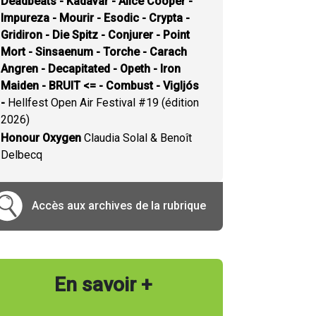
Deadbeats - Kadavar - Alice Cooper -
Impureza - Mourir - Esodic - Crypta -
Gridiron - Die Spitz - Conjurer - Point
Mort - Sinsaenum - Torche - Carach
Angren - Decapitated - Opeth - Iron
Maiden - BRUIT <= - Combust - Vigljós
-
Hellfest Open Air Festival #19 (édition
2026)
Honour Oxygen
Claudia Solal & Benoît
Delbecq
Accès aux archives de la rubrique
En savoir +