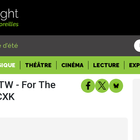
 d'été
SIQUE
THÉÂTRE
CINÉMA
LECTURE
EX
TW - For The
 CXK