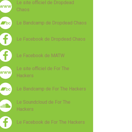
Le site officiel de Dropdead
Chaos
Le Bandcamp de Dropdead Chaos
Le Facebook de Dropdead Chaos
Le Facebook de MATW
Le site officiel de For The
Hackers
Le Bandcamp de For The Hackers
Le Soundcloud de For The
Hackers
Le Facebook de For The Hackers