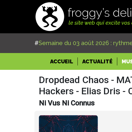
#
Semaine du 03 août 2026 : rythme
(CURRENT)
ACCUEIL
ACTUALITÉ
MU
Dropdead Chaos - MA
Hackers - Elias Dris -
Ni Vus Ni Connus