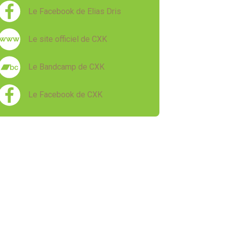
Le Facebook de Elias Dris
Le site officiel de CXK
Le Bandcamp de CXK
Le Facebook de CXK