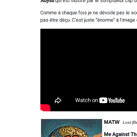
Abyss
qui est illustré par le somptueux clip 
Comme à chaque fois je ne dévoile pas le scén
pas être déçu. C’est juste "énorme" à l’image
MATW
Lost (B
Me Against Th