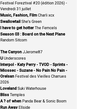
Festival Foreztival #20 (édition 2026) -
Vendredi 31 juillet
Music, Fashion, Film
Charli xcx
Swallowtail
She's Green
I have to get hotter
The Femcels
Season 03 : Board on the Next Plane
Random Sitcom
The Canyon
JJerome87
U
Underscores
Interpol - Katy Perry - TVOD - Sprints -
Miossec - Suzane - No Pain No Pain -
Orelsan
Festival des Vieilles Charrues
2026
Loveland
Suki Waterhouse
Bliss
Temples
A ? of when
Panda Bear & Sonic Boom
Run Away
Ellside