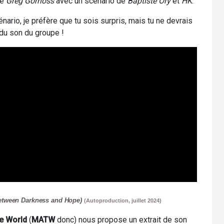
de
Greg Gornoss
avec un scénario de
Baptiste Ory
et
HK
.
ario, je préfère que tu sois surpris, mais tu ne devrais
 du son du groupe !
etween D
arkness and Hope)
(Autoproduction, juillet 2024)
e World
(
MATW
donc) nous propose un extrait de son