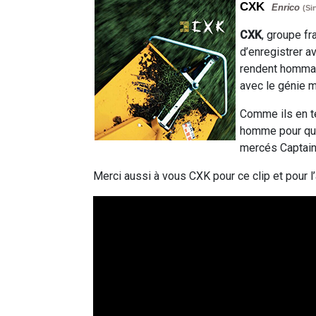
CXK
Enrico
(Si
CXK
, groupe fr
d’enregistrer 
rendent hommage
avec le génie 
Comme ils en tém
homme pour que 
mercés Captain
Merci aussi à vous CXK pour ce clip et pour l’a