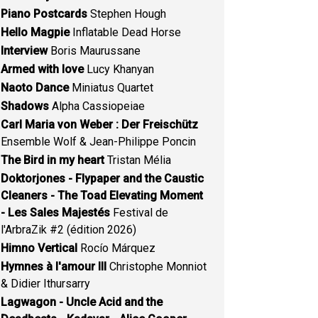
Piano Postcards
Stephen Hough
Hello Magpie
Inflatable Dead Horse
Interview
Boris Maurussane
Armed with love
Lucy Khanyan
Naoto Dance
Miniatus Quartet
Shadows
Alpha Cassiopeiae
Carl Maria von Weber : Der Freischütz
Ensemble Wolf & Jean-Philippe Poncin
The Bird in my heart
Tristan Mélia
Doktorjones - Flypaper and the Caustic
Cleaners - The Toad Elevating Moment
- Les Sales Majestés
Festival de
l'ArbraZik #2 (édition 2026)
Himno Vertical
Rocío Márquez
Hymnes à l'amour III
Christophe Monniot
& Didier Ithursarry
Lagwagon - Uncle Acid and the