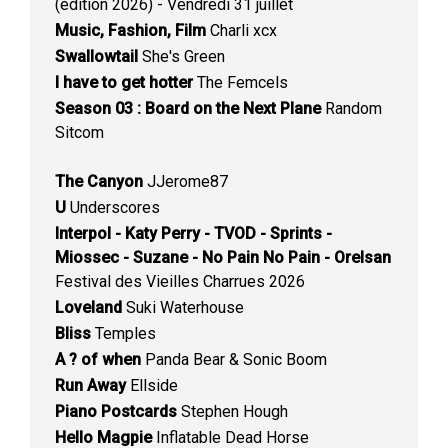
(édition 2026) - Vendredi 31 juillet
Music, Fashion, Film
Charli xcx
Swallowtail
She's Green
I have to get hotter
The Femcels
Season 03 : Board on the Next Plane
Random
Sitcom
The Canyon
JJerome87
U
Underscores
Interpol - Katy Perry - TVOD - Sprints -
Miossec - Suzane - No Pain No Pain - Orelsan
Festival des Vieilles Charrues 2026
Loveland
Suki Waterhouse
Bliss
Temples
A ? of when
Panda Bear & Sonic Boom
Run Away
Ellside
Piano Postcards
Stephen Hough
Hello Magpie
Inflatable Dead Horse