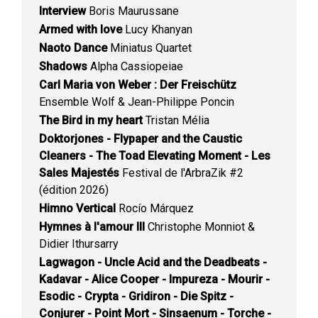
Interview
Boris Maurussane
Armed with love
Lucy Khanyan
Naoto Dance
Miniatus Quartet
Shadows
Alpha Cassiopeiae
Carl Maria von Weber : Der Freischütz
Ensemble Wolf & Jean-Philippe Poncin
The Bird in my heart
Tristan Mélia
Doktorjones - Flypaper and the Caustic
Cleaners - The Toad Elevating Moment - Les
Sales Majestés
Festival de l'ArbraZik #2
(édition 2026)
Himno Vertical
Rocío Márquez
Hymnes à l'amour III
Christophe Monniot &
Didier Ithursarry
Lagwagon - Uncle Acid and the Deadbeats -
Kadavar - Alice Cooper - Impureza - Mourir -
Esodic - Crypta - Gridiron - Die Spitz -
Conjurer - Point Mort - Sinsaenum - Torche -