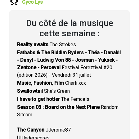
Cyco Lys
Du côté de la musique
cette semaine :
Reality awaits
The Strokes
Fatbabs & The Riddim Ryders - Théa - Danakil
- Danyl - Ludwig Von 88 - Josman - Yuksek -
Zentone - Perceval
Festival Foreztival #20
(édition 2026) - Vendredi 31 juillet
Music, Fashion, Film
Charli xcx
Swallowtail
She's Green
I have to get hotter
The Femcels
Season 03 : Board on the Next Plane
Random
Sitcom
The Canyon
JJerome87
U
Underscores