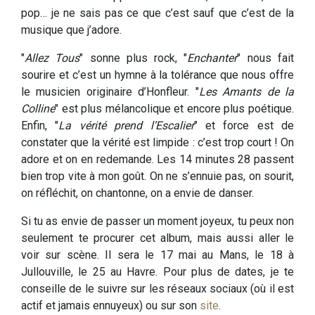
pop… je ne sais pas ce que c’est sauf que c’est de la
musique que j’adore.
"
Allez Tous
" sonne plus rock, "
Enchanter
" nous fait
sourire et c’est un hymne à la tolérance que nous offre
le musicien originaire d’Honfleur. "
Les Amants de la
Colline
" est plus mélancolique et encore plus poétique.
Enfin, "
La vérité prend l’Escalier
" et force est de
constater que la vérité est limpide : c’est trop court ! On
adore et on en redemande. Les 14 minutes 28 passent
bien trop vite à mon goût. On ne s’ennuie pas, on sourit,
on réfléchit, on chantonne, on a envie de danser.
Si tu as envie de passer un moment joyeux, tu peux non
seulement te procurer cet album, mais aussi aller le
voir sur scène. Il sera le 17 mai au Mans, le 18 à
Jullouville, le 25 au Havre. Pour plus de dates, je te
conseille de le suivre sur les réseaux sociaux (où il est
actif et jamais ennuyeux) ou sur son
site
.