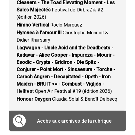
Cleaners - The Toad Elevating Moment - Les
Sales Majestés
Festival de l'ArbraZik #2
(édition 2026)
Himno Vertical
Rocío Márquez
Hymnes à l'amour III
Christophe Monniot &
Didier Ithursarry
Lagwagon - Uncle Acid and the Deadbeats -
Kadavar - Alice Cooper - Impureza - Mourir -
Esodic - Crypta - Gridiron - Die Spitz -
Conjurer - Point Mort - Sinsaenum - Torche -
Carach Angren - Decapitated - Opeth - Iron
Maiden - BRUIT <= - Combust - Vigljós -
Hellfest Open Air Festival #19 (édition 2026)
Honour Oxygen
Claudia Solal & Benoît Delbecq
Accès aux archives de la rubrique