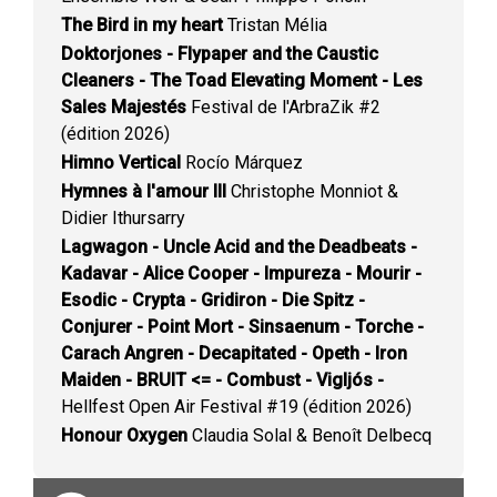
The Bird in my heart
Tristan Mélia
Doktorjones - Flypaper and the Caustic
Cleaners - The Toad Elevating Moment - Les
Sales Majestés
Festival de l'ArbraZik #2
(édition 2026)
Himno Vertical
Rocío Márquez
Hymnes à l'amour III
Christophe Monniot &
Didier Ithursarry
Lagwagon - Uncle Acid and the Deadbeats -
Kadavar - Alice Cooper - Impureza - Mourir -
Esodic - Crypta - Gridiron - Die Spitz -
Conjurer - Point Mort - Sinsaenum - Torche -
Carach Angren - Decapitated - Opeth - Iron
Maiden - BRUIT <= - Combust - Vigljós -
Hellfest Open Air Festival #19 (édition 2026)
Honour Oxygen
Claudia Solal & Benoît Delbecq