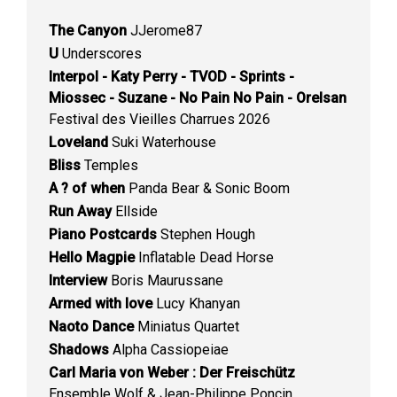
The Canyon
JJerome87
U
Underscores
Interpol - Katy Perry - TVOD - Sprints -
Miossec - Suzane - No Pain No Pain - Orelsan
Festival des Vieilles Charrues 2026
Loveland
Suki Waterhouse
Bliss
Temples
A ? of when
Panda Bear & Sonic Boom
Run Away
Ellside
Piano Postcards
Stephen Hough
Hello Magpie
Inflatable Dead Horse
Interview
Boris Maurussane
Armed with love
Lucy Khanyan
Naoto Dance
Miniatus Quartet
Shadows
Alpha Cassiopeiae
Carl Maria von Weber : Der Freischütz
Ensemble Wolf & Jean-Philippe Poncin