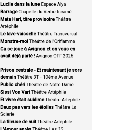
Lucile dans la lune
Espace Alya
Barrage
Chapelle du Verbe Incarné
Mata Hari, titre provisoire
Théâtre
Artéphile
Le lave-vaisselle
Théâtre Transversal
Monstre-moi
Théâtre de l'Oriflamme
Ca se joue à Avignon et on vous en
avait déjà parlé !
Avignon OFF 2026
Prison centrale - Et maintenant je sors
demain
Théâtre 3T - 10ème Avenue
Public chéri
Théâtre de Notre Dame
Sissi Von Vart
Théâtre Artéphile
Et vivre était sublime
Théâtre Artéphile
Deux pas vers les étoiles
Théâtre La
Scierie
La fileuse de nuit
Théâtre Artéphile
L'Amour après
Théâtre Les 3S