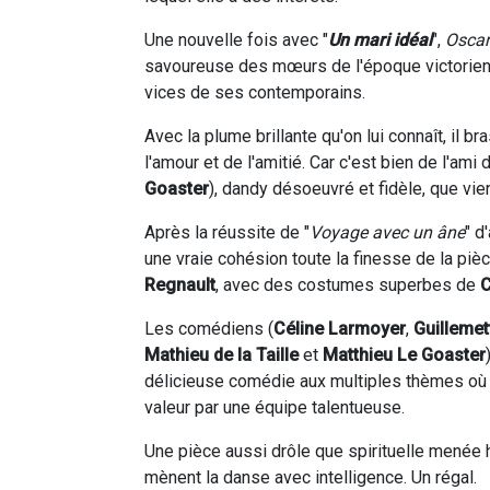
Une nouvelle fois avec "
Un mari idéal
",
Oscar
savoureuse des mœurs de l'époque victorienn
vices de ses contemporains.
Avec la plume brillante qu'on lui connaît, il b
l'amour et de l'amitié. Car c'est bien de l'ami
Goaster
), dandy désoeuvré et fidèle, que vien
Après la réussite de "
Voyage avec un âne
" d
une vraie cohésion toute la finesse de la piè
Regnault
, avec des costumes superbes de
C
Les comédiens (
Céline Larmoyer
,
Guillemet
Mathieu de la Taille
et
Matthieu Le Goaster
délicieuse comédie aux multiples thèmes où 
valeur par une équipe talentueuse.
Une pièce aussi drôle que spirituelle menée 
mènent la danse avec intelligence. Un régal.