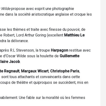
 Wilde
propose avec esprit une photographie
e dans la société aristocratique anglaise et croque les
rasse les thèmes et traite avec finesse du pouvoir, de
 de Robert, Lord Arthur Goring (excellent
Matthieu Le
dra la délivrance.
'après R.L Stevenson, la troupe
Harpagon
restitue avec
ce d'Oscar Wilde sous la houlette de
Guillemette
laire Jacob
.
te Regnault
,
Margaux Wicart
,
Christophe Paris
,
) sont tous attachants et convaincants dans cette
coups de théâtre et quiproquos se succèdent, mis en
habilement. Une fable sur la moralité où les femmes