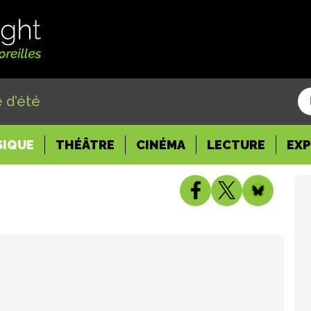
 d'été
SIQUE
THÉÂTRE
CINÉMA
LECTURE
EX