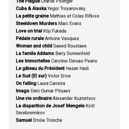
The Plague
Charlie Polinger
Cuba & Alaska
Yegor Troyanovsky
La petite graine
Mathias et Colas Rifkiss
Steeldown Murders
Marc Evans
Love on trial
Kôji Fukada
Pédale rurale
Antoine Vasquez
Woman and child
Saeed Roustaee
La famile Addams
Barry Sonnenfeld
Les Immortelles
Caroline Deruas Peano
Le gâteau du Président
Hasan Hadi
Le Sud (El sur)
Victor Erice
On falling
Laura Carreira
Imago
Déni Oumar Pitsaev
Une vie ordinaire
Alexander Kuznetsov
La disparition de Josef Mengele
Kirill
Serebrennikov
Samuel
Emilie Tronche