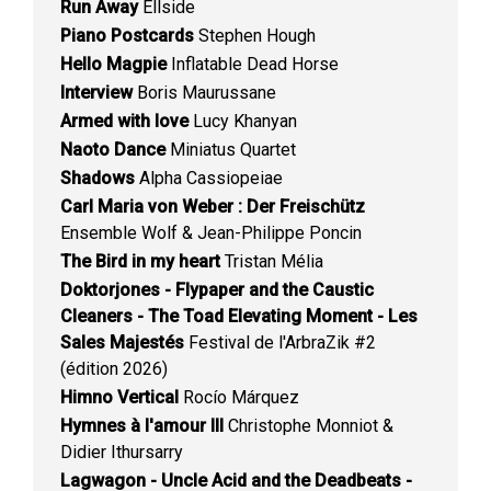
Run Away
Ellside
Piano Postcards
Stephen Hough
Hello Magpie
Inflatable Dead Horse
Interview
Boris Maurussane
Armed with love
Lucy Khanyan
Naoto Dance
Miniatus Quartet
Shadows
Alpha Cassiopeiae
Carl Maria von Weber : Der Freischütz
Ensemble Wolf & Jean-Philippe Poncin
The Bird in my heart
Tristan Mélia
Doktorjones - Flypaper and the Caustic
Cleaners - The Toad Elevating Moment - Les
Sales Majestés
Festival de l'ArbraZik #2
(édition 2026)
Himno Vertical
Rocío Márquez
Hymnes à l'amour III
Christophe Monniot &
Didier Ithursarry
Lagwagon - Uncle Acid and the Deadbeats -