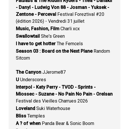
Fatbabs & The Riddim Ryders - Théa - Danakil
- Danyl - Ludwig Von 88 - Josman - Yuksek -
Zentone - Perceval
Festival Foreztival #20
(édition 2026) - Vendredi 31 juillet
Music, Fashion, Film
Charli xcx
Swallowtail
She's Green
I have to get hotter
The Femcels
Season 03 : Board on the Next Plane
Random
Sitcom
The Canyon
JJerome87
U
Underscores
Interpol - Katy Perry - TVOD - Sprints -
Miossec - Suzane - No Pain No Pain - Orelsan
Festival des Vieilles Charrues 2026
Loveland
Suki Waterhouse
Bliss
Temples
A ? of when
Panda Bear & Sonic Boom