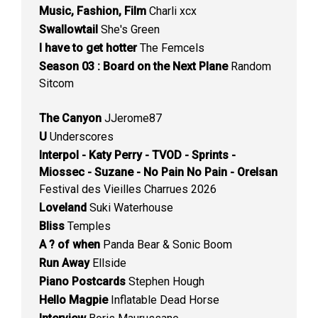
Music, Fashion, Film
Charli xcx
Swallowtail
She's Green
I have to get hotter
The Femcels
Season 03 : Board on the Next Plane
Random
Sitcom
The Canyon
JJerome87
U
Underscores
Interpol - Katy Perry - TVOD - Sprints -
Miossec - Suzane - No Pain No Pain - Orelsan
Festival des Vieilles Charrues 2026
Loveland
Suki Waterhouse
Bliss
Temples
A ? of when
Panda Bear & Sonic Boom
Run Away
Ellside
Piano Postcards
Stephen Hough
Hello Magpie
Inflatable Dead Horse