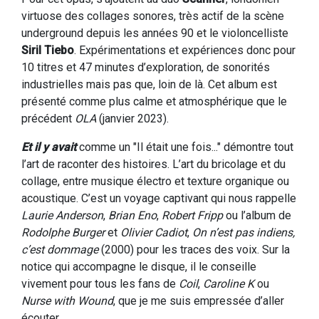
virtuose des collages sonores, très actif de la scène
underground depuis les années 90 et le violoncelliste
Siril Tiebo
. Expérimentations et expériences donc pour
10 titres et 47 minutes d’exploration, de sonorités
industrielles mais pas que, loin de là. Cet album est
présenté comme plus calme et atmosphérique que le
précédent
OLA
(janvier 2023).
Et il y avait
comme un "Il était une fois..." démontre tout
l’art de raconter des histoires. L’art du bricolage et du
collage, entre musique électro et texture organique ou
acoustique. C’est un voyage captivant qui nous rappelle
Laurie Anderson
,
Brian Eno
,
Robert Fripp
ou l’album de
Rodolphe Burger
et
Olivier Cadiot
,
On n’est pas indiens,
c’est dommage
(2000) pour les traces des voix. Sur la
notice qui accompagne le disque, il le conseille
vivement pour tous les fans de
Coil
,
Caroline K
ou
Nurse with Wound
, que je me suis empressée d’aller
écouter.