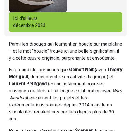
Ici d'ailleurs
décembre 2023
Parmi les disques qui tournent en boucle sur ma platine
– et le mot "boucle" trouve ici une belle signification, il
y a cette œuvre originale, surprenante et envoûtante.
En préambule, précisons que
Geins’t Naït
(avec
Thierry
Mérigout
, dernier membre en activité du groupe) et
Laurent Petitgand
(connu notamment pour ses
musiques de films et sa longue collaboration avec
Wim
Wenders
) enchaînent les projets et les
expérimentations sonores depuis 2014 mais leurs
singularités régalent nos oreilles depuis plus de 30
ans.
Pour cet opus, s’ajoutent au duo
Scanner
, londonien