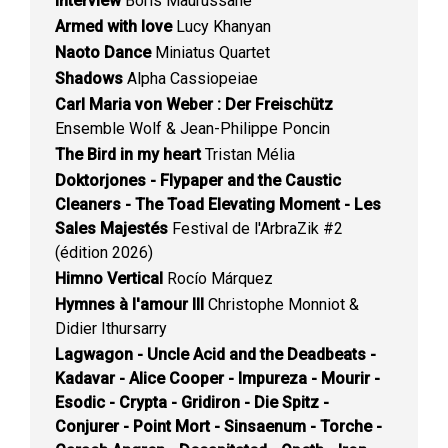
Interview
Boris Maurussane
Armed with love
Lucy Khanyan
Naoto Dance
Miniatus Quartet
Shadows
Alpha Cassiopeiae
Carl Maria von Weber : Der Freischütz
Ensemble Wolf & Jean-Philippe Poncin
The Bird in my heart
Tristan Mélia
Doktorjones - Flypaper and the Caustic
Cleaners - The Toad Elevating Moment - Les
Sales Majestés
Festival de l'ArbraZik #2
(édition 2026)
Himno Vertical
Rocío Márquez
Hymnes à l'amour III
Christophe Monniot &
Didier Ithursarry
Lagwagon - Uncle Acid and the Deadbeats -
Kadavar - Alice Cooper - Impureza - Mourir -
Esodic - Crypta - Gridiron - Die Spitz -
Conjurer - Point Mort - Sinsaenum - Torche -