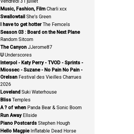
Vendredi 31 juillet
Music, Fashion, Film
Charli xcx
Swallowtail
She's Green
I have to get hotter
The Femcels
Season 03 : Board on the Next Plane
Random Sitcom
The Canyon
JJerome87
U
Underscores
Interpol - Katy Perry - TVOD - Sprints -
Miossec - Suzane - No Pain No Pain -
Orelsan
Festival des Vieilles Charrues
2026
Loveland
Suki Waterhouse
Bliss
Temples
A ? of when
Panda Bear & Sonic Boom
Run Away
Ellside
Piano Postcards
Stephen Hough
Hello Magpie
Inflatable Dead Horse