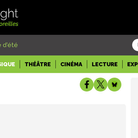
 d'été
SIQUE
THÉÂTRE
CINÉMA
LECTURE
EX