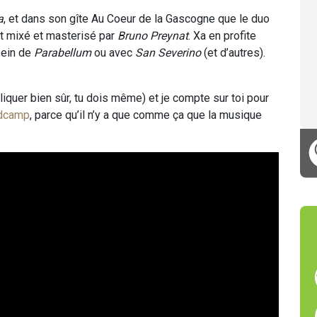
a
, et dans son gîte Au Coeur de la Gascogne que le duo
et mixé et masterisé par
Bruno Preynat
. Xa en profite
 sein de
Parabellum
ou avec
San Severino
(et d’autres).
cliquer bien sûr, tu dois même) et je compte sur toi pour
dcamp
, parce qu’il n’y a que comme ça que la musique