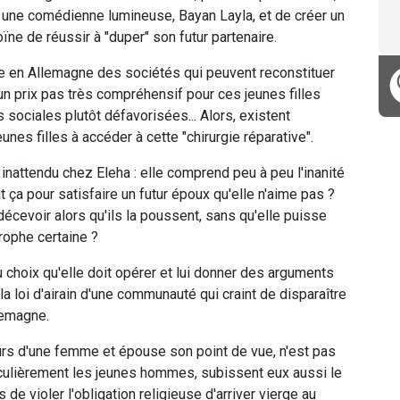
 une comédienne lumineuse, Bayan Layla, et de créer un
ïne de réussir à "duper" son futur partenaire.
ste en Allemagne des sociétés qui peuvent reconstituer
n prix pas très compréhensif pour ces jeunes filles
sociales plutôt défavorisées... Alors, existent
nes filles à accéder à cette "chirurgie réparative".
 inattendu chez Eleha : elle comprend peu à peu l'inanité
t ça pour satisfaire un futur époux qu'elle n'aime pas ?
décevoir alors qu'ils la poussent, sans qu'elle puisse
rophe certaine ?
 choix qu'elle doit opérer et lui donner des arguments
a loi d'airain d'une communauté qui craint de disparaître
lemagne.
cours d'une femme et épouse son point de vue, n'est pas
culièrement les jeunes hommes, subissent eux aussi le
 de violer l'obligation religieuse d'arriver vierge au