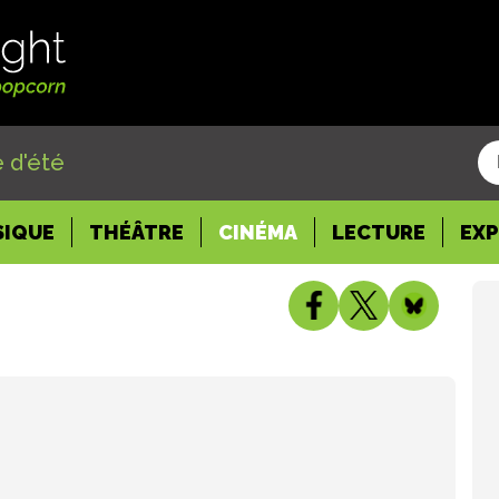
 d'été
SIQUE
THÉÂTRE
CINÉMA
LECTURE
EX