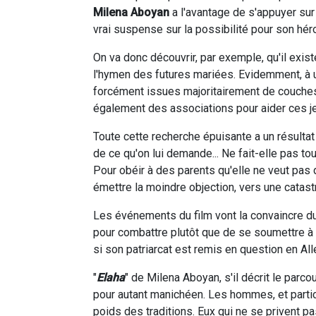
Milena Aboyan
a l'avantage de s'appuyer sur
vrai suspense sur la possibilité pour son héro
On va donc découvrir, par exemple, qu'il exi
l'hymen des futures mariées. Evidemment, à u
forcément issues majoritairement de couches 
également des associations pour aider ces jeu
Toute cette recherche épuisante a un résultat
de ce qu'on lui demande... Ne fait-elle pas tou
Pour obéir à des parents qu'elle ne veut pas 
émettre la moindre objection, vers une catast
Les événements du film vont la convaincre du
pour combattre plutôt que de se soumettre à l
si son patriarcat est remis en question en Al
"
Elaha
" de Milena Aboyan, s'il décrit le par
pour autant manichéen. Les hommes, et parti
poids des traditions. Eux qui ne se privent pas