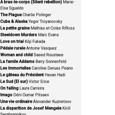
A bras-le-corps (Silent rebellion)
Marie-
Elsa Sgualdo
The Plague
Charlie Polinger
Cuba & Alaska
Yegor Troyanovsky
La petite graine
Mathias et Colas Rifkiss
Steeldown Murders
Marc Evans
Love on trial
Kôji Fukada
Pédale rurale
Antoine Vasquez
Woman and child
Saeed Roustaee
La famile Addams
Barry Sonnenfeld
Les Immortelles
Caroline Deruas Peano
Le gâteau du Président
Hasan Hadi
Le Sud (El sur)
Victor Erice
On falling
Laura Carreira
Imago
Déni Oumar Pitsaev
Une vie ordinaire
Alexander Kuznetsov
La disparition de Josef Mengele
Kirill
Serebrennikov