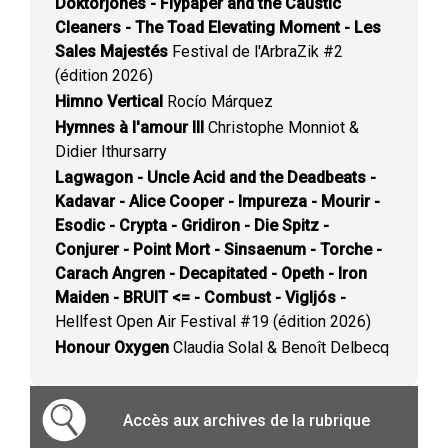
Doktorjones - Flypaper and the Caustic
Cleaners - The Toad Elevating Moment - Les
Sales Majestés
Festival de l'ArbraZik #2
(édition 2026)
Himno Vertical
Rocío Márquez
Hymnes à l'amour III
Christophe Monniot &
Didier Ithursarry
Lagwagon - Uncle Acid and the Deadbeats -
Kadavar - Alice Cooper - Impureza - Mourir -
Esodic - Crypta - Gridiron - Die Spitz -
Conjurer - Point Mort - Sinsaenum - Torche -
Carach Angren - Decapitated - Opeth - Iron
Maiden - BRUIT <= - Combust - Vigljós -
Hellfest Open Air Festival #19 (édition 2026)
Honour Oxygen
Claudia Solal & Benoît Delbecq
Accès aux archives de la rubrique