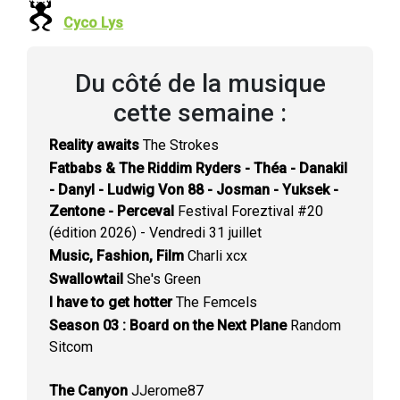
Cyco Lys
Du côté de la musique
cette semaine :
Reality awaits
The Strokes
Fatbabs & The Riddim Ryders - Théa - Danakil
- Danyl - Ludwig Von 88 - Josman - Yuksek -
Zentone - Perceval
Festival Foreztival #20
(édition 2026) - Vendredi 31 juillet
Music, Fashion, Film
Charli xcx
Swallowtail
She's Green
I have to get hotter
The Femcels
Season 03 : Board on the Next Plane
Random
Sitcom
The Canyon
JJerome87