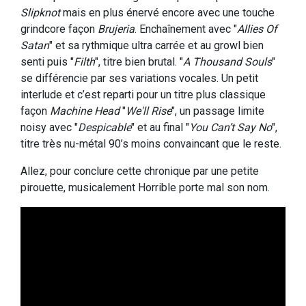
Slipknot
mais en plus énervé encore avec une touche
grindcore façon
Brujeria
. Enchaînement avec "
Allies Of
Satan
" et sa rythmique ultra carrée et au growl bien
senti puis "
Filth
", titre bien brutal. "
A Thousand Souls
"
se différencie par ses variations vocales. Un petit
interlude et c’est reparti pour un titre plus classique
façon
Machine Head
"
We'll Rise
", un passage limite
noisy avec "
Despicable
" et au final "
You Can’t Say No
",
titre très nu-métal 90’s moins convaincant que le reste.
Allez, pour conclure cette chronique par une petite
pirouette, musicalement Horrible porte mal son nom.