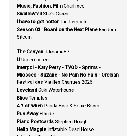
Music, Fashion, Film
Charli xcx
Swallowtail
She's Green
I have to get hotter
The Femcels
Season 03 : Board on the Next Plane
Random
Sitcom
The Canyon
JJerome87
U
Underscores
Interpol - Katy Perry - TVOD - Sprints -
Miossec - Suzane - No Pain No Pain - Orelsan
Festival des Vieilles Charrues 2026
Loveland
Suki Waterhouse
Bliss
Temples
A ? of when
Panda Bear & Sonic Boom
Run Away
Ellside
Piano Postcards
Stephen Hough
Hello Magpie
Inflatable Dead Horse