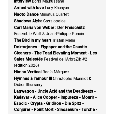
Interview
Boris Maurussane
Armed with love
Lucy Khanyan
Naoto Dance
Miniatus Quartet
Shadows
Alpha Cassiopeiae
Carl Maria von Weber : Der Freischütz
Ensemble Wolf & Jean-Philippe Poncin
The Bird in my heart
Tristan Mélia
Doktorjones - Flypaper and the Caustic
Cleaners - The Toad Elevating Moment - Les
Sales Majestés
Festival de l'ArbraZik #2
(édition 2026)
Himno Vertical
Rocío Márquez
Hymnes à l'amour III
Christophe Monniot &
Didier Ithursarry
Lagwagon - Uncle Acid and the Deadbeats -
Kadavar - Alice Cooper - Impureza - Mourir -
Esodic - Crypta - Gridiron - Die Spitz -
Conjurer - Point Mort - Sinsaenum - Torche -