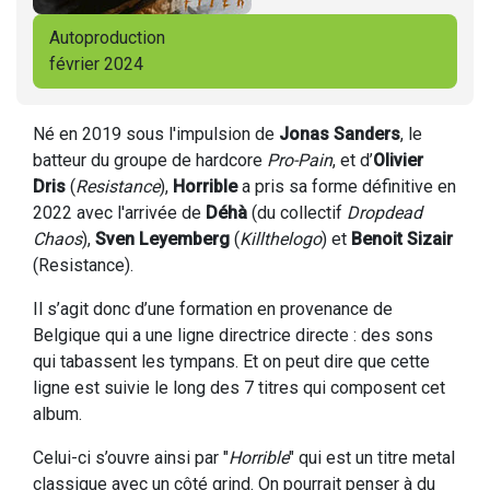
Autoproduction
février 2024
Né en 2019 sous l'impulsion de
Jonas Sanders
, le
batteur du groupe de hardcore
Pro-Pain
, et d’
Olivier
Dris
(
Resistance
),
Horrible
a pris sa forme définitive en
2022 avec l'arrivée de
Déhà
(du collectif
Dropdead
Chaos
),
Sven Leyemberg
(
Killthelogo
) et
Benoit Sizair
(Resistance).
Il s’agit donc d’une formation en provenance de
Belgique qui a une ligne directrice directe : des sons
qui tabassent les tympans. Et on peut dire que cette
ligne est suivie le long des 7 titres qui composent cet
album.
Celui-ci s’ouvre ainsi par "
Horrible
" qui est un titre metal
classique avec un côté grind. On pourrait penser à du