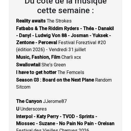
Du côté de la musique
cette semaine :
Reality awaits
The Strokes
Fatbabs & The Riddim Ryders - Théa - Danakil
- Danyl - Ludwig Von 88 - Josman - Yuksek -
Zentone - Perceval
Festival Foreztival #20
(édition 2026) - Vendredi 31 juillet
Music, Fashion, Film
Charli xcx
Swallowtail
She's Green
I have to get hotter
The Femcels
Season 03 : Board on the Next Plane
Random
Sitcom
The Canyon
JJerome87
U
Underscores
Interpol - Katy Perry - TVOD - Sprints -
Miossec - Suzane - No Pain No Pain - Orelsan
Festival des Vieilles Charrues 2026