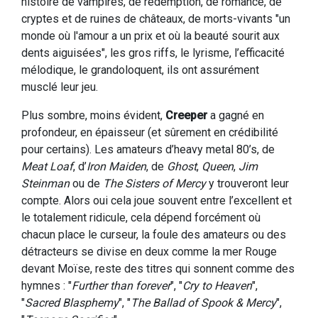
histoire de vampires, de rédemption, de romance, de
cryptes et de ruines de châteaux, de morts-vivants "un
monde où l'amour a un prix et où la beauté sourit aux
dents aiguisées", les gros riffs, le lyrisme, l’efficacité
mélodique, le grandoloquent, ils ont assurément
musclé leur jeu.
Plus sombre, moins évident,
Creeper
a gagné en
profondeur, en épaisseur (et sûrement en crédibilité
pour certains). Les amateurs d’heavy metal 80’s, de
Meat Loaf
, d’
Iron Maiden
, de
Ghost
,
Queen
,
Jim
Steinman
ou de
The Sisters of Mercy
y trouveront leur
compte. Alors oui cela joue souvent entre l’excellent et
le totalement ridicule, cela dépend forcément où
chacun place le curseur, la foule des amateurs ou des
détracteurs se divise en deux comme la mer Rouge
devant Moïse, reste des titres qui sonnent comme des
hymnes : "
Further than forever
", "
Cry to Heaven
",
"
Sacred Blasphemy
", "
The Ballad of Spook & Mercy
",