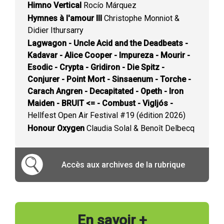
Himno Vertical
Rocío Márquez
Hymnes à l'amour III
Christophe Monniot &
Didier Ithursarry
Lagwagon - Uncle Acid and the Deadbeats -
Kadavar - Alice Cooper - Impureza - Mourir -
Esodic - Crypta - Gridiron - Die Spitz -
Conjurer - Point Mort - Sinsaenum - Torche -
Carach Angren - Decapitated - Opeth - Iron
Maiden - BRUIT <= - Combust - Vigljós -
Hellfest Open Air Festival #19 (édition 2026)
Honour Oxygen
Claudia Solal & Benoît Delbecq
Accès aux archives de la rubrique
En savoir +