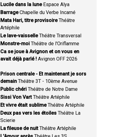
Lucile dans la lune
Espace Alya
Barrage
Chapelle du Verbe Incarné
Mata Hari, titre provisoire
Théâtre
Artéphile
Le lave-vaisselle
Théâtre Transversal
Monstre-moi
Théâtre de l'Oriflamme
Ca se joue à Avignon et on vous en
avait déjà parlé !
Avignon OFF 2026
Prison centrale - Et maintenant je sors
demain
Théâtre 3T - 10ème Avenue
Public chéri
Théâtre de Notre Dame
Sissi Von Vart
Théâtre Artéphile
Et vivre était sublime
Théâtre Artéphile
Deux pas vers les étoiles
Théâtre La
Scierie
La fileuse de nuit
Théâtre Artéphile
L'Amour après
Théâtre Les 3S