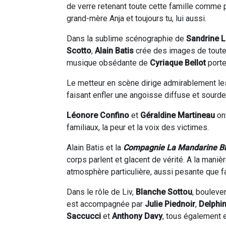
de verre retenant toute cette famille comme 
grand-mère Anja et toujours tu, lui aussi.
Dans la sublime scénographie de
Sandrine 
Scotto
,
Alain Batis
crée des images de toute 
musique obsédante de
Cyriaque Bellot
porte
Le metteur en scène dirige admirablement les
faisant enfler une angoisse diffuse et sourde
Léonore Confino
et
Géraldine Martineau
ont
familiaux, la peur et la voix des victimes.
Alain Batis et la
Compagnie La Mandarine B
corps parlent et glacent de vérité. A la manièr
atmosphère particulière, aussi pesante que fa
Dans le rôle de Liv,
Blanche Sottou
, bouleve
est accompagnée par
Julie Piednoir
,
Delphi
Saccucci
et
Anthony Davy
, tous également e