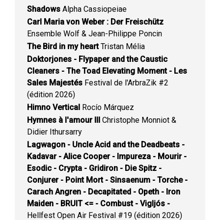
Shadows
Alpha Cassiopeiae
Carl Maria von Weber : Der Freischütz
Ensemble Wolf & Jean-Philippe Poncin
The Bird in my heart
Tristan Mélia
Doktorjones - Flypaper and the Caustic
Cleaners - The Toad Elevating Moment - Les
Sales Majestés
Festival de l'ArbraZik #2
(édition 2026)
Himno Vertical
Rocío Márquez
Hymnes à l'amour III
Christophe Monniot &
Didier Ithursarry
Lagwagon - Uncle Acid and the Deadbeats -
Kadavar - Alice Cooper - Impureza - Mourir -
Esodic - Crypta - Gridiron - Die Spitz -
Conjurer - Point Mort - Sinsaenum - Torche -
Carach Angren - Decapitated - Opeth - Iron
Maiden - BRUIT <= - Combust - Vigljós -
Hellfest Open Air Festival #19 (édition 2026)