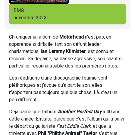
BMG
novembre 2023
Chroniquer un album de
Motörhead
n’est pas, en
apparence si difficile, tant son défunt leader,
charismatique,
Ian Lemmy Kilmister
, est connu et
reconnu. Sa dégaine, sa basse agressive, son chant si
particulier, reconnaissable dès les premières notes.
Les rééditions d’une discographie fournie sont
pléthoriques et j’avoue qu’à part le son, elles
n’apportent pas toujours quelque chose. Là, c’est un
peu différent.
Déjà parce que l’album
Another Perfect Day
a 40 ans
cette année. Ensuite, parce que c’est l’album qui a suivi
le départ du guitariste
Fast Eddie Clark
, et que la
triplette avec
Phil "Philthy Animal" Taylor
s’est vue