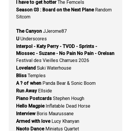
I have to get hotter
The Femcels
Season 03 : Board on the Next Plane
Random
Sitcom
The Canyon
JJerome87
U
Underscores
Interpol - Katy Perry - TVOD - Sprints -
Miossec - Suzane - No Pain No Pain - Orelsan
Festival des Vieilles Charrues 2026
Loveland
Suki Waterhouse
Bliss
Temples
A ? of when
Panda Bear & Sonic Boom
Run Away
Ellside
Piano Postcards
Stephen Hough
Hello Magpie
Inflatable Dead Horse
Interview
Boris Maurussane
Armed with love
Lucy Khanyan
Naoto Dance
Miniatus Quartet