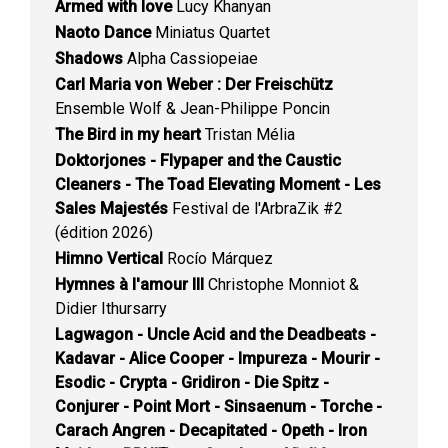
Armed with love
Lucy Khanyan
Naoto Dance
Miniatus Quartet
Shadows
Alpha Cassiopeiae
Carl Maria von Weber : Der Freischütz
Ensemble Wolf & Jean-Philippe Poncin
The Bird in my heart
Tristan Mélia
Doktorjones - Flypaper and the Caustic
Cleaners - The Toad Elevating Moment - Les
Sales Majestés
Festival de l'ArbraZik #2
(édition 2026)
Himno Vertical
Rocío Márquez
Hymnes à l'amour III
Christophe Monniot &
Didier Ithursarry
Lagwagon - Uncle Acid and the Deadbeats -
Kadavar - Alice Cooper - Impureza - Mourir -
Esodic - Crypta - Gridiron - Die Spitz -
Conjurer - Point Mort - Sinsaenum - Torche -
Carach Angren - Decapitated - Opeth - Iron