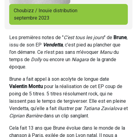
Choubizz / Inouïe distribution
septembre 2023
Les premières notes de "
C’est tous les jours
" de
Brune
,
issu de son EP
Vendetta
, c’est pied au plancher que
l’on démarre. Ce n'est pas sans m’évoquer
Manu
du
temps de
Dolly
ou encore un
Niagara
de la grande
époque.
Brune a fait appel à son acolyte de longue date
Valentin Montu
pour la réalisation de cet EP coup de
poing de 5 titres. 5 titres résolument rock, qui ne
laissent pas le temps de tergiverser. Elle est en pleine
Vendetta, qu’elle a fait illustrer par
Tatiana Zavialova
et
Ciprian Barrière
dans un clip sanglant.
Cela fait 13 ans que Brune évolue dans le monde de la
chanson à Paris, exilée de son Lyon natal. Il nous a