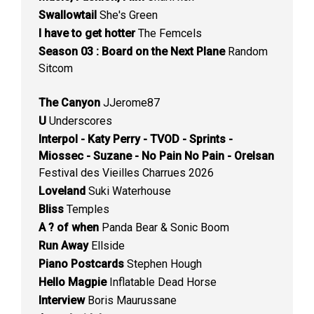
Swallowtail
She's Green
I have to get hotter
The Femcels
Season 03 : Board on the Next Plane
Random
Sitcom
The Canyon
JJerome87
U
Underscores
Interpol - Katy Perry - TVOD - Sprints -
Miossec - Suzane - No Pain No Pain - Orelsan
Festival des Vieilles Charrues 2026
Loveland
Suki Waterhouse
Bliss
Temples
A ? of when
Panda Bear & Sonic Boom
Run Away
Ellside
Piano Postcards
Stephen Hough
Hello Magpie
Inflatable Dead Horse
Interview
Boris Maurussane