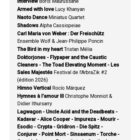
Interview
Boris Maurussane
Armed with love
Lucy Khanyan
Naoto Dance
Miniatus Quartet
Shadows
Alpha Cassiopeiae
Carl Maria von Weber : Der Freischütz
Ensemble Wolf & Jean-Philippe Poncin
The Bird in my heart
Tristan Mélia
Doktorjones - Flypaper and the Caustic
Cleaners - The Toad Elevating Moment - Les
Sales Majestés
Festival de l'ArbraZik #2
(édition 2026)
Himno Vertical
Rocío Márquez
Hymnes à l'amour III
Christophe Monniot &
Didier Ithursarry
Lagwagon - Uncle Acid and the Deadbeats -
Kadavar - Alice Cooper - Impureza - Mourir -
Esodic - Crypta - Gridiron - Die Spitz -
Conjurer - Point Mort - Sinsaenum - Torche -