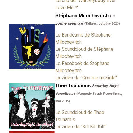
Le clip de "Will Anybody Ever
Love Me ?"
Stéphane Milochevitch
La
bonne aventure
(Talitres, octobre 2023)
Le Bandcamp de Stéphane
Milochevitch
Le Soundcloud de Stéphane
Milochevitch
Le Facebook de Stéphane
Milochevitch
La vidéo de "Comme un aigle"
Thee Tsunamis
Saturday Night
Sweetheart
(Magnetic South Recordings,
mai 2015)
Le Soundcloud de Thee
Tsunamis
La vidéo de "Kill Kill Kill"