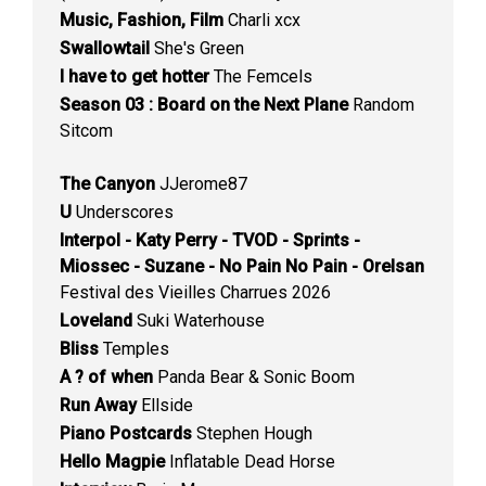
Music, Fashion, Film
Charli xcx
Swallowtail
She's Green
I have to get hotter
The Femcels
Season 03 : Board on the Next Plane
Random
Sitcom
The Canyon
JJerome87
U
Underscores
Interpol - Katy Perry - TVOD - Sprints -
Miossec - Suzane - No Pain No Pain - Orelsan
Festival des Vieilles Charrues 2026
Loveland
Suki Waterhouse
Bliss
Temples
A ? of when
Panda Bear & Sonic Boom
Run Away
Ellside
Piano Postcards
Stephen Hough
Hello Magpie
Inflatable Dead Horse