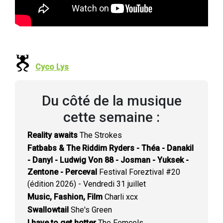
Cyco Lys
Du côté de la musique
cette semaine :
Reality awaits
The Strokes
Fatbabs & The Riddim Ryders - Théa - Danakil
- Danyl - Ludwig Von 88 - Josman - Yuksek -
Zentone - Perceval
Festival Foreztival #20
(édition 2026) - Vendredi 31 juillet
Music, Fashion, Film
Charli xcx
Swallowtail
She's Green
I have to get hotter
The Femcels