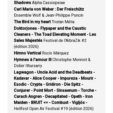
Shadows
Alpha Cassiopeiae
Carl Maria von Weber : Der Freischütz
Ensemble Wolf & Jean-Philippe Poncin
The Bird in my heart
Tristan Mélia
Doktorjones - Flypaper and the Caustic
Cleaners - The Toad Elevating Moment - Les
Sales Majestés
Festival de l'ArbraZik #2
(édition 2026)
Himno Vertical
Rocío Márquez
Hymnes à l'amour III
Christophe Monniot &
Didier Ithursarry
Lagwagon - Uncle Acid and the Deadbeats -
Kadavar - Alice Cooper - Impureza - Mourir -
Esodic - Crypta - Gridiron - Die Spitz -
Conjurer - Point Mort - Sinsaenum - Torche -
Carach Angren - Decapitated - Opeth - Iron
Maiden - BRUIT <= - Combust - Vigljós -
Hellfest Open Air Festival #19 (édition 2026)