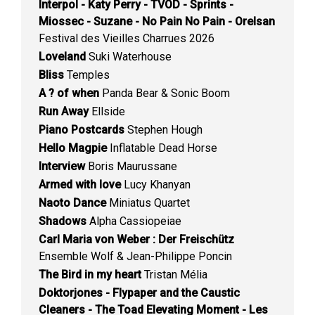
Interpol - Katy Perry - TVOD - Sprints -
Miossec - Suzane - No Pain No Pain - Orelsan
Festival des Vieilles Charrues 2026
Loveland
Suki Waterhouse
Bliss
Temples
A ? of when
Panda Bear & Sonic Boom
Run Away
Ellside
Piano Postcards
Stephen Hough
Hello Magpie
Inflatable Dead Horse
Interview
Boris Maurussane
Armed with love
Lucy Khanyan
Naoto Dance
Miniatus Quartet
Shadows
Alpha Cassiopeiae
Carl Maria von Weber : Der Freischütz
Ensemble Wolf & Jean-Philippe Poncin
The Bird in my heart
Tristan Mélia
Doktorjones - Flypaper and the Caustic
Cleaners - The Toad Elevating Moment - Les