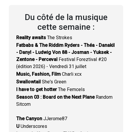
Du côté de la musique
cette semaine :
Reality awaits
The Strokes
Fatbabs & The Riddim Ryders - Théa - Danakil
- Danyl - Ludwig Von 88 - Josman - Yuksek -
Zentone - Perceval
Festival Foreztival #20
(édition 2026) - Vendredi 31 juillet
Music, Fashion, Film
Charli xcx
Swallowtail
She's Green
I have to get hotter
The Femcels
Season 03 : Board on the Next Plane
Random
Sitcom
The Canyon
JJerome87
U
Underscores