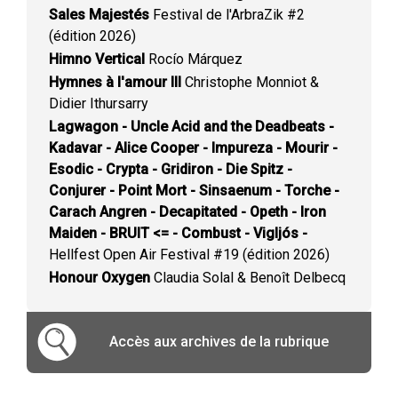
Sales Majestés
Festival de l'ArbraZik #2
(édition 2026)
Himno Vertical
Rocío Márquez
Hymnes à l'amour III
Christophe Monniot &
Didier Ithursarry
Lagwagon - Uncle Acid and the Deadbeats -
Kadavar - Alice Cooper - Impureza - Mourir -
Esodic - Crypta - Gridiron - Die Spitz -
Conjurer - Point Mort - Sinsaenum - Torche -
Carach Angren - Decapitated - Opeth - Iron
Maiden - BRUIT <= - Combust - Vigljós -
Hellfest Open Air Festival #19 (édition 2026)
Honour Oxygen
Claudia Solal & Benoît Delbecq
Accès aux archives de la rubrique