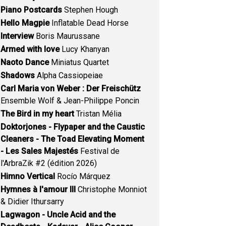
Piano Postcards
Stephen Hough
Hello Magpie
Inflatable Dead Horse
Interview
Boris Maurussane
Armed with love
Lucy Khanyan
Naoto Dance
Miniatus Quartet
Shadows
Alpha Cassiopeiae
Carl Maria von Weber : Der Freischütz
Ensemble Wolf & Jean-Philippe Poncin
The Bird in my heart
Tristan Mélia
Doktorjones - Flypaper and the Caustic
Cleaners - The Toad Elevating Moment
- Les Sales Majestés
Festival de
l'ArbraZik #2 (édition 2026)
Himno Vertical
Rocío Márquez
Hymnes à l'amour III
Christophe Monniot
& Didier Ithursarry
Lagwagon - Uncle Acid and the