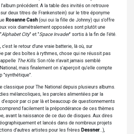
l’album précédent. A la table des invités on retrouve
sur deux titres de Frankenstein) sur le titre éponyme
que
Rosanne Cash
(oui oui la fille de Johnny) qui s’offre
 deux voix diamétralement opposées sont plutôt une
"
Alphabet City
" et "
Space Invader
" sortis à la fin de l’été.
c’est le retour d’une vraie batterie, là où, sur
ée par des boîtes à rythmes, chose qui ne réussit pas
s’appelle
The Kills
. Son rôle n’avait jamais semblé
National, mais finalement on s’aperçoit qu’elle compte
 "synthétique".
te classique pour The National depuis plusieurs albums.
es mélancoliques, les paroles alimentées par la
 d’espoir par ci par là et beaucoup de questionnements
on comprend facilement la prépondérance de ces thèmes
upe, avant la naissance de ce duo de disques. Aux dires
ographiquement et lancés dans de nombreux projets
tions d’autres artistes pour les frères
Dessner
…),