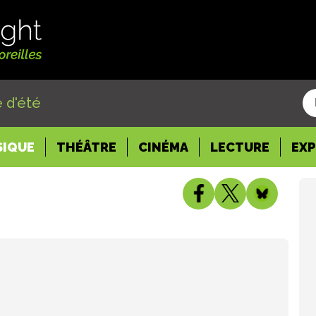
 d'été
SIQUE
THÉÂTRE
CINÉMA
LECTURE
EX