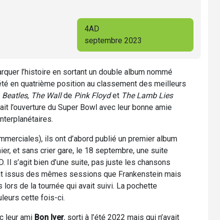
4AD
septembre 2023
arquer l’histoire en sortant un double album nommé
t été en quatrième position au classement des meilleurs
s
Beatles
,
The Wall
de
Pink Floyd
et
The Lamb Lies
t fait l’ouverture du Super Bowl avec leur bonne amie
nterplanétaires.
mmerciales), ils ont d’abord publié un premier album
nier, et sans crier gare, le 18 septembre, une suite
. Il s’agit bien d’une suite, pas juste les chansons
sont issus des mêmes sessions que Frankenstein mais
s lors de la tournée qui avait suivi. La pochette
eurs cette fois-ci.
c leur ami
Bon Iver
, sorti à l’été 2022 mais qui n’avait