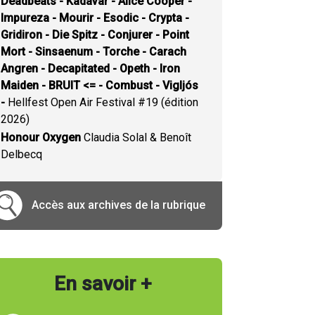
Deadbeats - Kadavar - Alice Cooper -
Impureza - Mourir - Esodic - Crypta -
Gridiron - Die Spitz - Conjurer - Point
Mort - Sinsaenum - Torche - Carach
Angren - Decapitated - Opeth - Iron
Maiden - BRUIT <= - Combust - Vigljós
-
Hellfest Open Air Festival #19 (édition
2026)
Honour Oxygen
Claudia Solal & Benoît
Delbecq
Accès aux archives de la rubrique
En savoir +