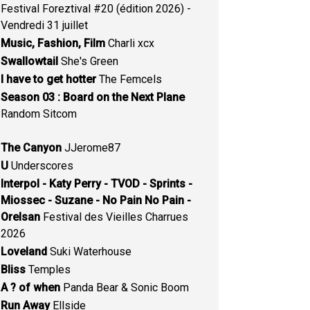
Festival Foreztival #20 (édition 2026) -
Vendredi 31 juillet
Music, Fashion, Film
Charli xcx
Swallowtail
She's Green
I have to get hotter
The Femcels
Season 03 : Board on the Next Plane
Random Sitcom
The Canyon
JJerome87
U
Underscores
Interpol - Katy Perry - TVOD - Sprints -
Miossec - Suzane - No Pain No Pain -
Orelsan
Festival des Vieilles Charrues
2026
Loveland
Suki Waterhouse
Bliss
Temples
A ? of when
Panda Bear & Sonic Boom
Run Away
Ellside