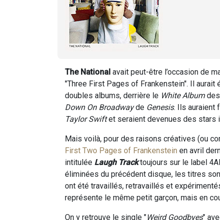
The National
avait peut-être l’occasion de m
"Three First Pages of Frankenstein". Il aurai
doubles albums, derrière le
White Album
de
Down On Broadway
de
Genesis
. Ils auraien
Taylor Swift
et seraient devenues des stars i
Mais voilà, pour des raisons créatives (ou co
First Two Pages of Frankenstein
en avril der
intitulée
Laugh Track
toujours sur le label 4AD
éliminées du précédent disque, les titres 
ont été travaillés, retravaillés et expérimenté
représente le même petit garçon, mais en coul
On y retrouve le single "
Weird Goodbyes
" ave