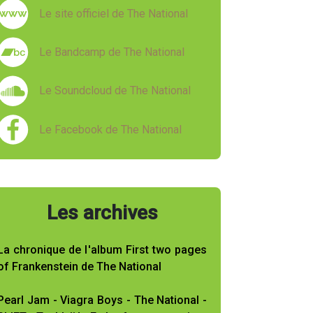
Le site officiel de The National
Le Bandcamp de The National
Le Soundcloud de The National
Le Facebook de The National
Les archives
La chronique de l'album First two pages
of Frankenstein de The National
Pearl Jam - Viagra Boys - The National -