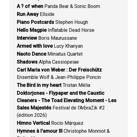
A ? of when
Panda Bear & Sonic Boom
Run Away
Ellside
Piano Postcards
Stephen Hough
Hello Magpie
Inflatable Dead Horse
Interview
Boris Maurussane
Armed with love
Lucy Khanyan
Naoto Dance
Miniatus Quartet
Shadows
Alpha Cassiopeiae
Carl Maria von Weber : Der Freischütz
Ensemble Wolf & Jean-Philippe Poncin
The Bird in my heart
Tristan Mélia
Doktorjones - Flypaper and the Caustic
Cleaners - The Toad Elevating Moment - Les
Sales Majestés
Festival de l'ArbraZik #2
(édition 2026)
Himno Vertical
Rocío Márquez
Hymnes à l'amour III
Christophe Monniot &