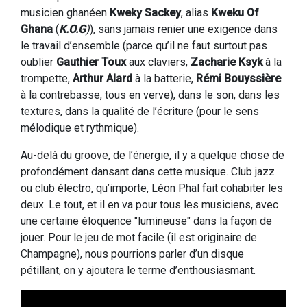
musicien ghanéen
Kweky Sackey
, alias
Kweku Of
Ghana
(
K.O.G
)
), sans jamais renier une exigence dans
le travail d’ensemble (parce qu’il ne faut surtout pas
oublier
Gauthier Toux
aux claviers,
Zacharie Ksyk
à la
trompette,
Arthur Alard
à la batterie,
Rémi Bouyssière
à la contrebasse, tous en verve), dans le son, dans les
textures, dans la qualité de l’écriture (pour le sens
mélodique et rythmique).
Au-delà du groove, de l’énergie, il y a quelque chose de
profondément dansant dans cette musique. Club jazz
ou club électro, qu’importe, Léon Phal fait cohabiter les
deux. Le tout, et il en va pour tous les musiciens, avec
une certaine éloquence "lumineuse" dans la façon de
jouer. Pour le jeu de mot facile (il est originaire de
Champagne), nous pourrions parler d’un disque
pétillant, on y ajoutera le terme d’enthousiasmant.