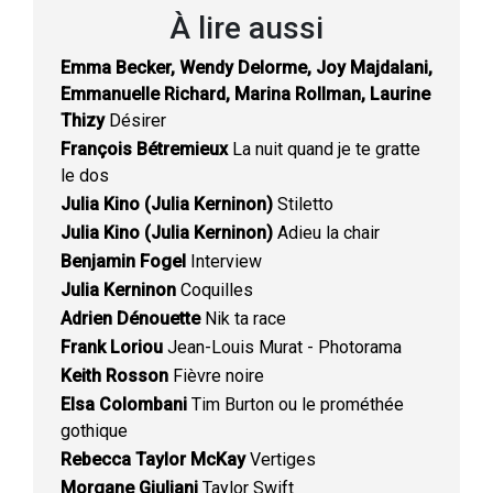
À lire aussi
Emma Becker, Wendy Delorme, Joy Majdalani,
Emmanuelle Richard, Marina Rollman, Laurine
Thizy
Désirer
François Bétremieux
La nuit quand je te gratte
le dos
Julia Kino (Julia Kerninon)
Stiletto
Julia Kino (Julia Kerninon)
Adieu la chair
Benjamin Fogel
Interview
Julia Kerninon
Coquilles
Adrien Dénouette
Nik ta race
Frank Loriou
Jean-Louis Murat - Photorama
Keith Rosson
Fièvre noire
Elsa Colombani
Tim Burton ou le prométhée
gothique
Rebecca Taylor McKay
Vertiges
Morgane Giuliani
Taylor Swift