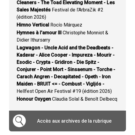
Cleaners - The Toad Elevating Moment - Les
Sales Majestés
Festival de l'ArbraZik #2
(édition 2026)
Himno Vertical
Rocío Márquez
Hymnes à l'amour III
Christophe Monniot &
Didier Ithursarry
Lagwagon - Uncle Acid and the Deadbeats -
Kadavar - Alice Cooper - Impureza - Mourir -
Esodic - Crypta - Gridiron - Die Spitz -
Conjurer - Point Mort - Sinsaenum - Torche -
Carach Angren - Decapitated - Opeth - Iron
Maiden - BRUIT <= - Combust - Vigljós -
Hellfest Open Air Festival #19 (édition 2026)
Honour Oxygen
Claudia Solal & Benoît Delbecq
Accès aux archives de la rubrique