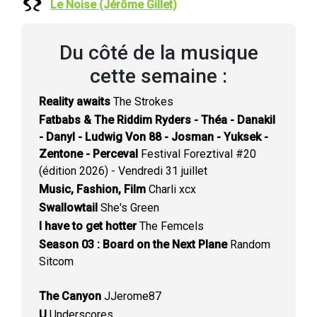
Le Noise (Jérôme Gillet)
Du côté de la musique
cette semaine :
Reality awaits
The Strokes
Fatbabs & The Riddim Ryders - Théa - Danakil
- Danyl - Ludwig Von 88 - Josman - Yuksek -
Zentone - Perceval
Festival Foreztival #20
(édition 2026) - Vendredi 31 juillet
Music, Fashion, Film
Charli xcx
Swallowtail
She's Green
I have to get hotter
The Femcels
Season 03 : Board on the Next Plane
Random
Sitcom
The Canyon
JJerome87
U
Underscores