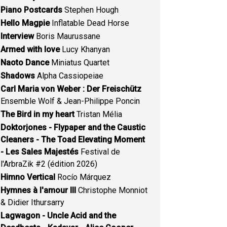
Piano Postcards
Stephen Hough
Hello Magpie
Inflatable Dead Horse
Interview
Boris Maurussane
Armed with love
Lucy Khanyan
Naoto Dance
Miniatus Quartet
Shadows
Alpha Cassiopeiae
Carl Maria von Weber : Der Freischütz
Ensemble Wolf & Jean-Philippe Poncin
The Bird in my heart
Tristan Mélia
Doktorjones - Flypaper and the Caustic
Cleaners - The Toad Elevating Moment
- Les Sales Majestés
Festival de
l'ArbraZik #2 (édition 2026)
Himno Vertical
Rocío Márquez
Hymnes à l'amour III
Christophe Monniot
& Didier Ithursarry
Lagwagon - Uncle Acid and the