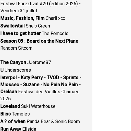
Festival Foreztival #20 (édition 2026) -
Vendredi 31 juillet
Music, Fashion, Film
Charli xcx
Swallowtail
She's Green
I have to get hotter
The Femcels
Season 03 : Board on the Next Plane
Random Sitcom
The Canyon
JJerome87
U
Underscores
Interpol - Katy Perry - TVOD - Sprints -
Miossec - Suzane - No Pain No Pain -
Orelsan
Festival des Vieilles Charrues
2026
Loveland
Suki Waterhouse
Bliss
Temples
A ? of when
Panda Bear & Sonic Boom
Run Away
Ellside