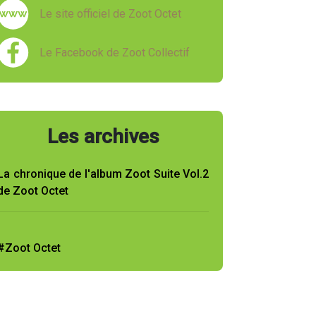
Le site officiel de Zoot Octet
Le Facebook de Zoot Collectif
Les archives
La chronique de l'album Zoot Suite Vol.2
de Zoot Octet
#Zoot Octet