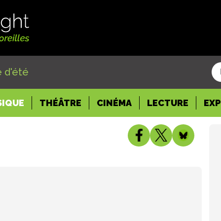
 d'été
SIQUE
THÉÂTRE
CINÉMA
LECTURE
EX