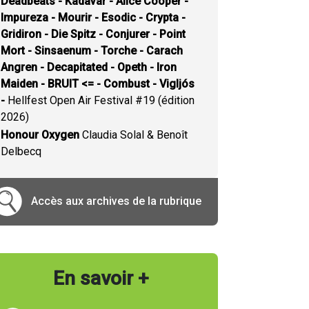
Deadbeats - Kadavar - Alice Cooper -
Impureza - Mourir - Esodic - Crypta -
Gridiron - Die Spitz - Conjurer - Point
Mort - Sinsaenum - Torche - Carach
Angren - Decapitated - Opeth - Iron
Maiden - BRUIT <= - Combust - Vigljós
-
Hellfest Open Air Festival #19 (édition
2026)
Honour Oxygen
Claudia Solal & Benoît
Delbecq
Accès aux archives de la rubrique
En savoir +