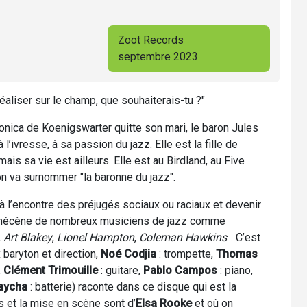
Zoot Records
septembre 2023
réaliser sur le champ, que souhaiterais-tu ?"
nica de Koenigswarter quitte son mari, le baron Jules
’ivresse, à sa passion du jazz. Elle est la fille de
is sa vie est ailleurs. Elle est au Birdland, au Five
on va surnommer "la baronne du jazz".
à l’encontre des préjugés sociaux ou raciaux et devenir
t la mécène de nombreux musiciens de jazz comme
,
Art Blakey
,
Lionel Hampton
,
Coleman Hawkins
... C’est
 baryton et direction,
Noé Codjia
: trompette,
Thomas
,
Clément Trimouille
: guitare,
Pablo Campos
: piano,
aycha
: batterie) raconte dans ce disque qui est la
 et la mise en scène sont d’
Elsa Rooke
et où on