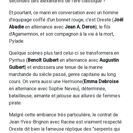
secondes des alexandrins de l'ère classique ?
Et pourtant, ce marin en conversation avec un homme
d'équipage coiffé d'un bonnet rouge, c'est Oreste (
Joël
Abadie
en alternance avec
Jean A. Deron
), le fils
d'Agamemnon, et son compagnon à la vie à la mort,
Pylade.
Quelque scènes plus tard celui-ci se transformera en
Pyrrhus (
Benoît Guibert
en alternance avec
Augustin
Guibert
) et endossera une tenue de la marine
marchande du siècle passé, genre capitaine au long
cours. On verra aussi une Hermione(
Emma Debroise
en alternance avec Sophie Neveu), déterminée,
batailleuse, aimante et jalouse aux allures de femmes
pirate.
Malgré cette ambiance très particulière, le contrat de
Jean-Yves-Brignon avec Racine est vraiment respecté.
Oreste dit bien la fameuse réplique des "serpents qui