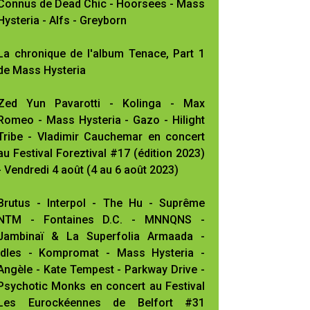
Connus de Dead Chic - Hoorsees - Mass
Hysteria - Alfs - Greyborn
La chronique de l'album Tenace, Part 1
de Mass Hysteria
Zed Yun Pavarotti - Kolinga - Max
Romeo - Mass Hysteria - Gazo - Hilight
Tribe - Vladimir Cauchemar en concert
au Festival Foreztival #17 (édition 2023)
- Vendredi 4 août (4 au 6 août 2023)
Brutus - Interpol - The Hu - Suprême
NTM - Fontaines D.C. - MNNQNS -
Jambinaï & La Superfolia Armaada -
Idles - Kompromat - Mass Hysteria -
Angèle - Kate Tempest - Parkway Drive -
Psychotic Monks en concert au Festival
Les Eurockéennes de Belfort #31