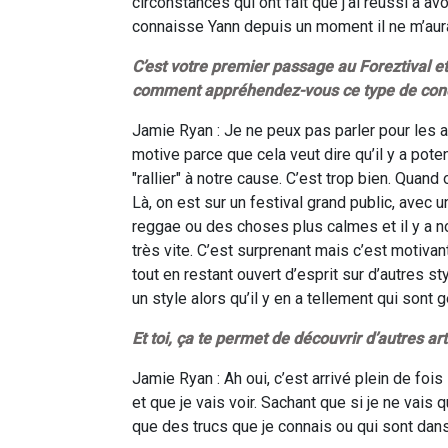
circonstances qui ont fait que j’ai réussi à avoi
connaisse Yann depuis un moment il ne m’aura
C’est votre premier passage au Foreztival et
comment appréhendez-vous ce type de conc
Jamie Ryan : Je ne peux pas parler pour les 
motive parce que cela veut dire qu’il y a pot
"rallier" à notre cause. C’est trop bien. Quand
Là, on est sur un festival grand public, avec u
reggae ou des choses plus calmes et il y a no
très vite. C’est surprenant mais c’est motivan
tout en restant ouvert d’esprit sur d’autres sty
un style alors qu’il y en a tellement qui sont 
Et toi, ça te permet de découvrir d’autres art
Jamie Ryan : Ah oui, c’est arrivé plein de fois
et que je vais voir. Sachant que si je ne vais
que des trucs que je connais ou qui sont dans