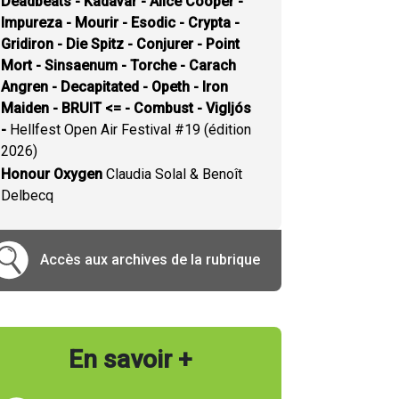
Deadbeats - Kadavar - Alice Cooper -
Impureza - Mourir - Esodic - Crypta -
Gridiron - Die Spitz - Conjurer - Point
Mort - Sinsaenum - Torche - Carach
Angren - Decapitated - Opeth - Iron
Maiden - BRUIT <= - Combust - Vigljós
-
Hellfest Open Air Festival #19 (édition
2026)
Honour Oxygen
Claudia Solal & Benoît
Delbecq
Accès aux archives de la rubrique
En savoir +