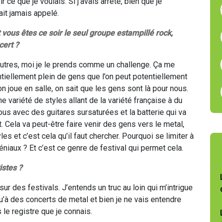
r ce que je voulais. Si j’avais arrêté, bien que je
it jamais appelé.
 vous êtes ce soir le seul groupe estampillé rock,
ert ?
autres, moi je le prends comme un challenge. Ça me
entiellement plein de gens que l’on peut potentiellement
 on joue en salle, on sait que les gens sont là pour nous.
ne variété de styles allant de la variété française à du
us avec des guitares sursaturées et la batterie qui va
t. Cela va peut-être faire venir des gens vers le metal,
les et c’est cela qu’il faut chercher. Pourquoi se limiter à
géniaux ? Et c’est ce genre de festival qui permet cela.
istes ?
 sur des festivals. J’entends un truc au loin qui m’intrigue
 qu’à des concerts de metal et bien je ne vais entendre
 le registre que je connais.