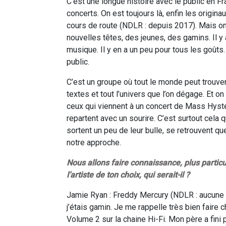
C’est une longue histoire avec le public en Fr
concerts. On est toujours là, enfin les origina
cours de route (NDLR : depuis 2017). Mais on 
nouvelles têtes, des jeunes, des gamins. Il y 
musique. Il y en a un peu pour tous les goûts
public.
C’est un groupe où tout le monde peut trouver
textes et tout l’univers que l’on dégage. Et o
ceux qui viennent à un concert de Mass Hyster
repartent avec un sourire. C’est surtout cela 
sortent un peu de leur bulle, se retrouvent qu
notre approche.
Nous allons faire connaissance, plus particu
l’artiste de ton choix, qui serait-il ?
Jamie Ryan : Freddy Mercury (NDLR : aucune 
j’étais gamin. Je me rappelle très bien faire 
Volume 2 sur la chaine Hi-Fi. Mon père a fini 