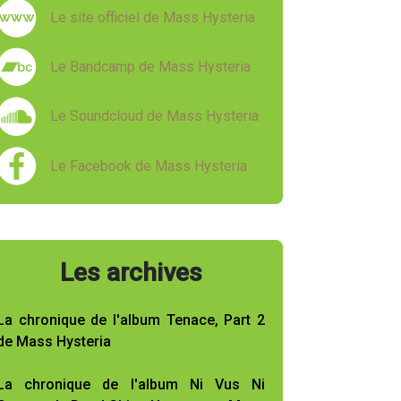
Le site officiel de Mass Hysteria
Le Bandcamp de Mass Hysteria
Le Soundcloud de Mass Hysteria
Le Facebook de Mass Hysteria
Les archives
La chronique de l'album Tenace, Part 2
de Mass Hysteria
La chronique de l'album Ni Vus Ni