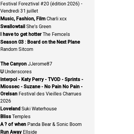
Festival Foreztival #20 (édition 2026) -
Vendredi 31 juillet
Music, Fashion, Film
Charli xcx
Swallowtail
She's Green
I have to get hotter
The Femcels
Season 03 : Board on the Next Plane
Random Sitcom
The Canyon
JJerome87
U
Underscores
Interpol - Katy Perry - TVOD - Sprints -
Miossec - Suzane - No Pain No Pain -
Orelsan
Festival des Vieilles Charrues
2026
Loveland
Suki Waterhouse
Bliss
Temples
A ? of when
Panda Bear & Sonic Boom
Run Away
Ellside