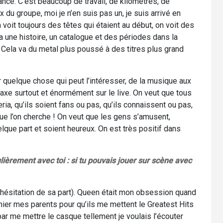
ance. C’est beaucoup de travail, de kilomètres, de
ux du groupe, moi je n’en suis pas un, je suis arrivé en
voit toujours des têtes qui étaient au début, on voit des
a une histoire, un catalogue et des périodes dans la
. Cela va du metal plus poussé à des titres plus grand
 quelque chose qui peut l’intéresser, de la musique aux
n axe surtout et énormément sur le live. On veut que tous
ia, qu’ils soient fans ou pas, qu’ils connaissent ou pas,
que l’on cherche ! On veut que les gens s’amusent,
elque part et soient heureux. On est très positif dans
lièrement avec toi : si tu pouvais jouer sur scène avec
hésitation de sa part). Queen était mon obsession quand
chier mes parents pour qu’ils me mettent le Greatest Hits
par me mettre le casque tellement je voulais l’écouter