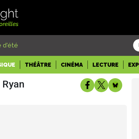
 d'été
SIQUE
THÉÂTRE
CINÉMA
LECTURE
EX
e Ryan