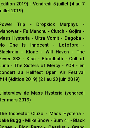
(édition 2019) - Vendredi 5 juillet (4 au 7
juillet 2019)
Power Trip - Dropkick Murphys -
Manowar - Fu Manchu - Clutch - Gojira -
Mass Hysteria - Ultra Vomit - Dagoba -
No One Is Innocent - Lofofora -
Blackrain - Klone - Will Haven - The
Fever 333 - Kiss - Bloodbath - Cult of
Luna - The Sisters of Mercy - YOB - en
concert au Hellfest Open Air Festival
#14 (édition 2019) (21 au 23 juin 2019)
L'interview de Mass Hysteria (vendredi
1er mars 2019)
The Inspector Cluzo - Mass Hysteria -
Jake Bugg - Miike Snow - Sum 41 - Black
Bones - Bloc Party - Cassius - Grand