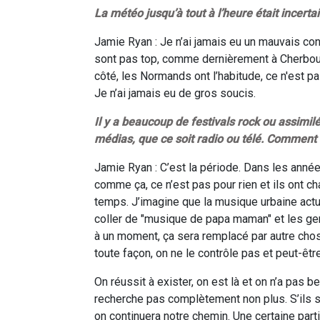
La météo jusqu’à tout à l’heure était incerta
Jamie Ryan : Je n’ai jamais eu un mauvais con
sont pas top, comme dernièrement à Cherbourg
côté, les Normands ont l’habitude, ce n'est pa
Je n’ai jamais eu de gros soucis.
Il y a beaucoup de festivals rock ou assimilé
médias, que ce soit radio ou télé. Comment l
Jamie Ryan : C’est la période. Dans les année
comme ça, ce n’est pas pour rien et ils ont c
temps. J’imagine que la musique urbaine actu
coller de "musique de papa maman" et les gen
à un moment, ça sera remplacé par autre chose,
toute façon, on ne le contrôle pas et peut-être
On réussit à exister, on est là et on n’a pas 
recherche pas complètement non plus. S’ils s’
on continuera notre chemin. Une certaine parti