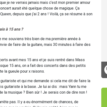
tes que je ne verrais jamais mais c’est mon premier amour
 concert aurait été quelque chose de magique. Ça
e Queen, depuis que j’ai 2 ans ! Voilà, ça se résume à son
ais à 15 ans ?
 Je me souviens très bien de ma première année à
envie de faire de la guitare, mais 30 minutes à faire des
ncerts avant mes 15 ans et je suis rentré dans Mass
sque 15 ans, on a fait des concerts dans des petits
te la gueule pour x raisons.
e guitariste et qui me demande si cela me dit de faire la
guitariste à la base. Je lui ai dis : mais Yann tu me
 la musique ? Bien sûr ! Je serais con de dire non !
arrête pas. Il y a eu énormément de chances, de