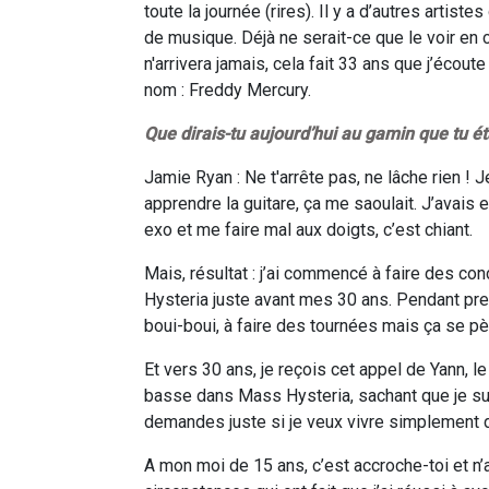
toute la journée (rires). Il y a d’autres artis
de musique. Déjà ne serait-ce que le voir en
n'arrivera jamais, cela fait 33 ans que j’écout
nom : Freddy Mercury.
Que dirais-tu aujourd’hui au gamin que tu ét
Jamie Ryan : Ne t'arrête pas, ne lâche rien !
apprendre la guitare, ça me saoulait. J’avais 
exo et me faire mal aux doigts, c’est chiant.
Mais, résultat : j’ai commencé à faire des co
Hysteria juste avant mes 30 ans. Pendant pre
boui-boui, à faire des tournées mais ça se pè
Et vers 30 ans, je reçois cet appel de Yann, l
basse dans Mass Hysteria, sachant que je suis 
demandes juste si je veux vivre simplement de
A mon moi de 15 ans, c’est accroche-toi et n’