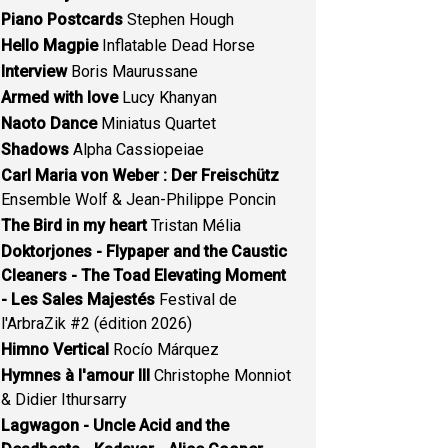
Piano Postcards
Stephen Hough
Hello Magpie
Inflatable Dead Horse
Interview
Boris Maurussane
Armed with love
Lucy Khanyan
Naoto Dance
Miniatus Quartet
Shadows
Alpha Cassiopeiae
Carl Maria von Weber : Der Freischütz
Ensemble Wolf & Jean-Philippe Poncin
The Bird in my heart
Tristan Mélia
Doktorjones - Flypaper and the Caustic
Cleaners - The Toad Elevating Moment
- Les Sales Majestés
Festival de
l'ArbraZik #2 (édition 2026)
Himno Vertical
Rocío Márquez
Hymnes à l'amour III
Christophe Monniot
& Didier Ithursarry
Lagwagon - Uncle Acid and the