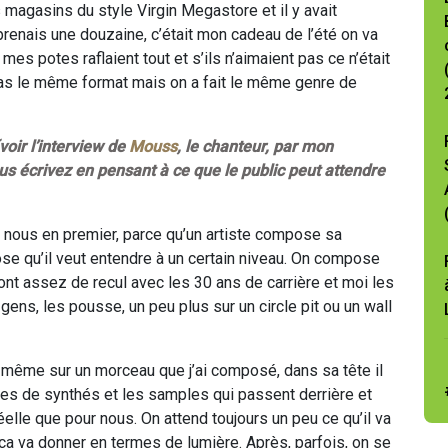
es magasins du style Virgin Megastore et il y avait
prenais une douzaine, c’était mon cadeau de l’été on va
 mes potes raflaient tout et s’ils n’aimaient pas ce n’était
 pas le même format mais on a fait le même genre de
oir l’interview de
Mouss
, le chanteur, par mon
s écrivez en pensant à ce que le public peut attendre
 à nous en premier, parce qu’un artiste compose sa
ose qu’il veut entendre à un certain niveau. On compose
s ont assez de recul avec les 30 ans de carrière et moi les
gens, les pousse, un peu plus sur un circle pit ou un wall
 et même sur un morceau que j’ai composé, dans sa tête il
pes de synthés et les samples qui passent derrière et
réelle que pour nous. On attend toujours un peu ce qu’il va
 ça va donner en termes de lumière. Après, parfois, on se