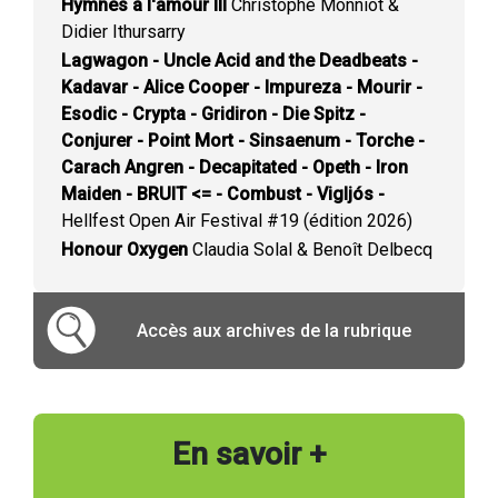
Hymnes à l'amour III
Christophe Monniot &
Didier Ithursarry
Lagwagon - Uncle Acid and the Deadbeats -
Kadavar - Alice Cooper - Impureza - Mourir -
Esodic - Crypta - Gridiron - Die Spitz -
Conjurer - Point Mort - Sinsaenum - Torche -
Carach Angren - Decapitated - Opeth - Iron
Maiden - BRUIT <= - Combust - Vigljós -
Hellfest Open Air Festival #19 (édition 2026)
Honour Oxygen
Claudia Solal & Benoît Delbecq
Accès aux archives de la rubrique
En savoir +