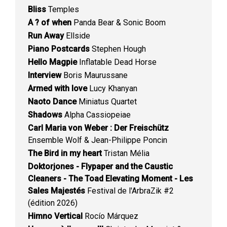
Bliss
Temples
A ? of when
Panda Bear & Sonic Boom
Run Away
Ellside
Piano Postcards
Stephen Hough
Hello Magpie
Inflatable Dead Horse
Interview
Boris Maurussane
Armed with love
Lucy Khanyan
Naoto Dance
Miniatus Quartet
Shadows
Alpha Cassiopeiae
Carl Maria von Weber : Der Freischütz
Ensemble Wolf & Jean-Philippe Poncin
The Bird in my heart
Tristan Mélia
Doktorjones - Flypaper and the Caustic
Cleaners - The Toad Elevating Moment - Les
Sales Majestés
Festival de l'ArbraZik #2
(édition 2026)
Himno Vertical
Rocío Márquez