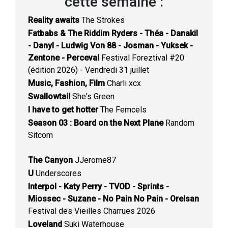
cette semaine :
Reality awaits
The Strokes
Fatbabs & The Riddim Ryders - Théa - Danakil
- Danyl - Ludwig Von 88 - Josman - Yuksek -
Zentone - Perceval
Festival Foreztival #20
(édition 2026) - Vendredi 31 juillet
Music, Fashion, Film
Charli xcx
Swallowtail
She's Green
I have to get hotter
The Femcels
Season 03 : Board on the Next Plane
Random
Sitcom
The Canyon
JJerome87
U
Underscores
Interpol - Katy Perry - TVOD - Sprints -
Miossec - Suzane - No Pain No Pain - Orelsan
Festival des Vieilles Charrues 2026
Loveland
Suki Waterhouse