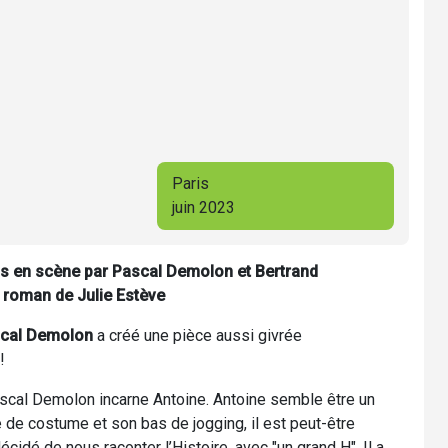
Paris
juin 2023
is en scène par Pascal Demolon et
Bertrand
 roman de Julie Estève
cal Demolon
a créé une pièce aussi givrée
!
ascal Demolon incarne Antoine. Antoine semble être un
 de costume et son bas de jogging, il est peut-être
 décidé de nous raconter l’Histoire, avec "un grand H". Il a