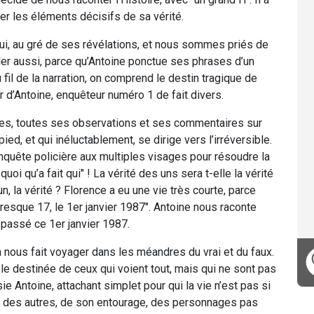
rer les éléments décisifs de sa vérité.
i, au gré de ses révélations, et nous sommes priés de
ler aussi, parce qu’Antoine ponctue ses phrases d’un
u fil de la narration, on comprend le destin tragique de
r d’Antoine, enquêteur numéro 1 de fait divers.
ices, toutes ses observations et ses commentaires sur
ed, et qui inéluctablement, se dirige vers l’irréversible.
quête policière aux multiples visages pour résoudre la
quoi qu’a fait qui" ! La vérité des uns sera t-elle la vérité
, la vérité ? Florence a eu une vie très courte, parce
presque 17, le 1er janvier 1987". Antoine nous raconte
t passé ce 1er janvier 1987.
n nous fait voyager dans les méandres du vrai et du faux.
ble destinée de ceux qui voient tout, mais qui ne sont pas
 Antoine, attachant simplet pour qui la vie n’est pas si
té" des autres, de son entourage, des personnages pas