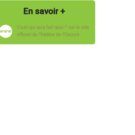
En savoir +
C'est qui qu'a fait quoi ? sur le site
officiel du Théâtre de l'Oeuvre