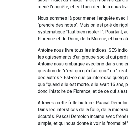
mené l’enquête, et est bien décidé à nous liv
Nous sommes là pour mener l’enquête avec lu
"prendre des notes". Mais on est prié de rigo
systématique "faut bien rigoler !". Pourtant, a
Florence et de Domi, de la Murène, et bien sû
Antoine nous livre tous les indices, SES ind
les agissements d’un groupe social qui perd pi
Antoine nous embarque avec brio dans une en
question de "c’est qui qu’a fait quoi" ou "c’est 
des autres ? Est-ce que ça intéresse quelqu’un
que "quand elle est morte, elle avait 16 ans, 
donc l’histoire de Florence, et de ce qui s’es
A travers cette folle histoire, Pascal Demolo
Dans les interstices de la folie, de la miséra
écoutés. Pascal Demolon incarne avec frénésie
simple, et qui nous donne à voir la "normali