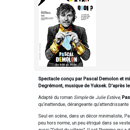
Spectacle conçu par Pascal Demolon et m
Degrémont
, musique de Yuksek. D'après le
Adapté du roman
Simple
de
Julie Estève
,
Pas
qu’inattendue, dérangeante qu’attendrissante 
Seul en scène, dans un décor minimaliste, P
peu hors norme, un peu étriqué dans sa veste
aussi "l’idiot du village". Il est l’homme qui a