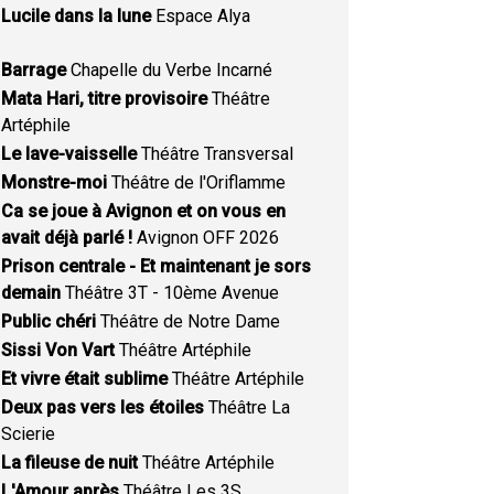
Lucile dans la lune
Espace Alya
Barrage
Chapelle du Verbe Incarné
Mata Hari, titre provisoire
Théâtre
Artéphile
Le lave-vaisselle
Théâtre Transversal
Monstre-moi
Théâtre de l'Oriflamme
Ca se joue à Avignon et on vous en
avait déjà parlé !
Avignon OFF 2026
Prison centrale - Et maintenant je sors
demain
Théâtre 3T - 10ème Avenue
Public chéri
Théâtre de Notre Dame
Sissi Von Vart
Théâtre Artéphile
Et vivre était sublime
Théâtre Artéphile
Deux pas vers les étoiles
Théâtre La
Scierie
La fileuse de nuit
Théâtre Artéphile
L'Amour après
Théâtre Les 3S