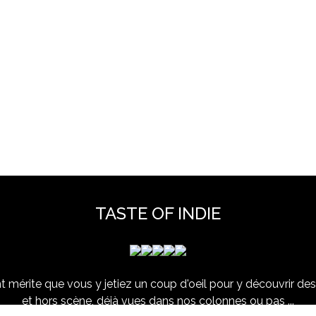
TASTE OF INDIE
 mérite que vous y jetiez un coup d'oeil pour y découvrir des 
et hors scène, déjà vues dans nos colonnes ou pas ...