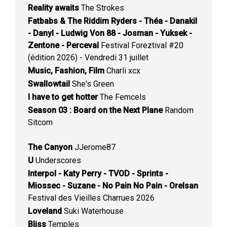
Reality awaits
The Strokes
Fatbabs & The Riddim Ryders - Théa - Danakil
- Danyl - Ludwig Von 88 - Josman - Yuksek -
Zentone - Perceval
Festival Foreztival #20
(édition 2026) - Vendredi 31 juillet
Music, Fashion, Film
Charli xcx
Swallowtail
She's Green
I have to get hotter
The Femcels
Season 03 : Board on the Next Plane
Random
Sitcom
The Canyon
JJerome87
U
Underscores
Interpol - Katy Perry - TVOD - Sprints -
Miossec - Suzane - No Pain No Pain - Orelsan
Festival des Vieilles Charrues 2026
Loveland
Suki Waterhouse
Bliss
Temples