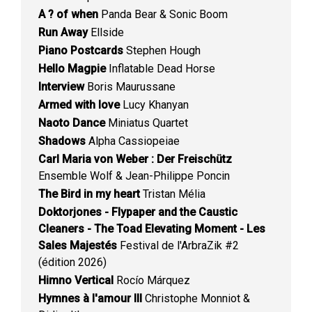
A ? of when
Panda Bear & Sonic Boom
Run Away
Ellside
Piano Postcards
Stephen Hough
Hello Magpie
Inflatable Dead Horse
Interview
Boris Maurussane
Armed with love
Lucy Khanyan
Naoto Dance
Miniatus Quartet
Shadows
Alpha Cassiopeiae
Carl Maria von Weber : Der Freischütz
Ensemble Wolf & Jean-Philippe Poncin
The Bird in my heart
Tristan Mélia
Doktorjones - Flypaper and the Caustic
Cleaners - The Toad Elevating Moment - Les
Sales Majestés
Festival de l'ArbraZik #2
(édition 2026)
Himno Vertical
Rocío Márquez
Hymnes à l'amour III
Christophe Monniot &