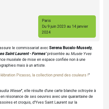
Paris
Du 9 juin 2023 au 14 janvier
2024
assure le commissariat avec
Serena Bucalo-Mussely
,
es Saint Laurent - Formes
"
présentée au
Musée Yves
dance muséale de mise en espace confiée non à une
graphies mais à un artiste.
lébration Picasso, la collection prend des couleurs !
"
audia Wieser
", elle résulte d'une carte blanche octroyée à
e en résonance de ses oeuvres avec une quarantaine de
ssoires et croquis, d'Yves Saint Laurent sur la