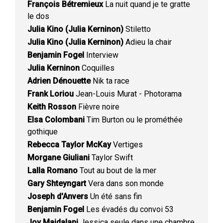
François Bétremieux
La nuit quand je te gratte
le dos
Julia Kino (Julia Kerninon)
Stiletto
Julia Kino (Julia Kerninon)
Adieu la chair
Benjamin Fogel
Interview
Julia Kerninon
Coquilles
Adrien Dénouette
Nik ta race
Frank Loriou
Jean-Louis Murat - Photorama
Keith Rosson
Fièvre noire
Elsa Colombani
Tim Burton ou le prométhée
gothique
Rebecca Taylor McKay
Vertiges
Morgane Giuliani
Taylor Swift
Lalla Romano
Tout au bout de la mer
Gary Shteyngart
Vera dans son monde
Joseph d'Anvers
Un été sans fin
Benjamin Fogel
Les évadés du convoi 53
Joy Majdalani
Jessica seule dans une chambre