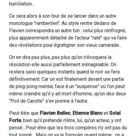
humiliation...
Ce sera alors à son tour de se lancer dans un autre
monologue "rambertien". Au style rentre dedans de
Flavien correspondra un autre ton : celui plus renfrogné,
plus apparemment détaché de l'acteur "raté" qui va faire
des révélations pour égratigner son vieux camarade...
On en dira pas plus, pas plus qu'on n'évoquera la
résolution elle aussi parfaitement inimaginable. On
restera saisi quelques instants quand le noir se fera
définitivement. Car on est finalement devant une partie
de ping-pong mental, face à un "suspense" où l'on peut
même craindre qu'il y ait mort d'homme, qu'un des deux
"Poil de Carotte" s'en prenne à l'autre.
Peut-être que
Flavien Bellec
,
Etienne Blanc
et
Solal
Forte
, bien qu'il prétende n'être, lui, qu'un acteur, y ont
pensé ; Peut-être que les trois compères n'y ont pas du
tout songé... Mais on va le formuler quand même : on a