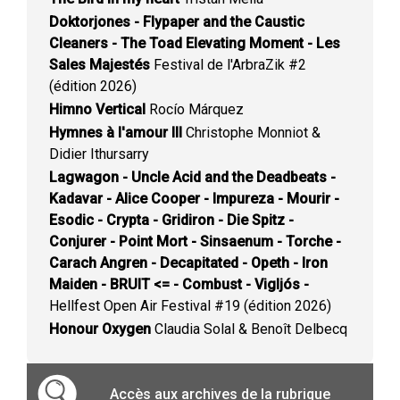
Doktorjones - Flypaper and the Caustic
Cleaners - The Toad Elevating Moment - Les
Sales Majestés
Festival de l'ArbraZik #2
(édition 2026)
Himno Vertical
Rocío Márquez
Hymnes à l'amour III
Christophe Monniot &
Didier Ithursarry
Lagwagon - Uncle Acid and the Deadbeats -
Kadavar - Alice Cooper - Impureza - Mourir -
Esodic - Crypta - Gridiron - Die Spitz -
Conjurer - Point Mort - Sinsaenum - Torche -
Carach Angren - Decapitated - Opeth - Iron
Maiden - BRUIT <= - Combust - Vigljós -
Hellfest Open Air Festival #19 (édition 2026)
Honour Oxygen
Claudia Solal & Benoît Delbecq
Accès aux archives de la rubrique