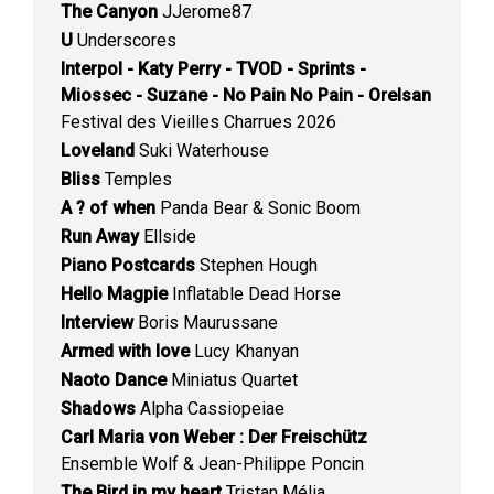
The Canyon
JJerome87
U
Underscores
Interpol - Katy Perry - TVOD - Sprints -
Miossec - Suzane - No Pain No Pain - Orelsan
Festival des Vieilles Charrues 2026
Loveland
Suki Waterhouse
Bliss
Temples
A ? of when
Panda Bear & Sonic Boom
Run Away
Ellside
Piano Postcards
Stephen Hough
Hello Magpie
Inflatable Dead Horse
Interview
Boris Maurussane
Armed with love
Lucy Khanyan
Naoto Dance
Miniatus Quartet
Shadows
Alpha Cassiopeiae
Carl Maria von Weber : Der Freischütz
Ensemble Wolf & Jean-Philippe Poncin
The Bird in my heart
Tristan Mélia