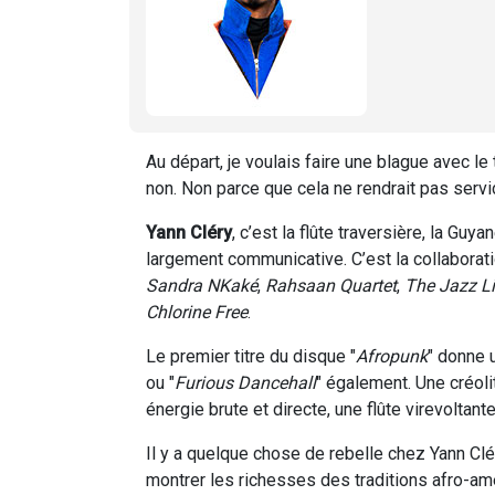
Au départ, je voulais faire une blague avec le 
non. Non parce que cela ne rendrait pas serv
Yann Cléry
, c’est la flûte traversière, la Guya
largement communicative. C’est la collabora
Sandra NKaké
,
Rahsaan Quartet
,
The Jazz Li
Chlorine Free
.
Le premier titre du disque "
Afropunk
" donne 
ou "
Furious Dancehall
" également. Une créoli
énergie brute et directe, une flûte virevoltan
Il y a quelque chose de rebelle chez Yann Clé
montrer les richesses des traditions afro-amé