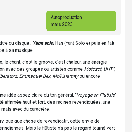
Autoproduction
mars 2023
titre du disque :
Yann solo
, Han (Yan) Solo et puis en fait
ice à sa musique.
ne, le chant, c’est le groove, c’est chaleur, une énergie
tion avec des groupes ou artistes comme
Motozot
,
UHT°
,
beratorz
,
Emmanuel Bex
,
Mo’Kalamity
ou encore
une idée assez claire du ton général, "
Voyage en Flutisie
"
té affirmée haut et fort, des racines revendiquées, une
te mais avec du caractère.
ry, quelque chose de revendicatif, cette envie de
rindiennes. Mais le flûtiste n’a pas le regard tourné vers