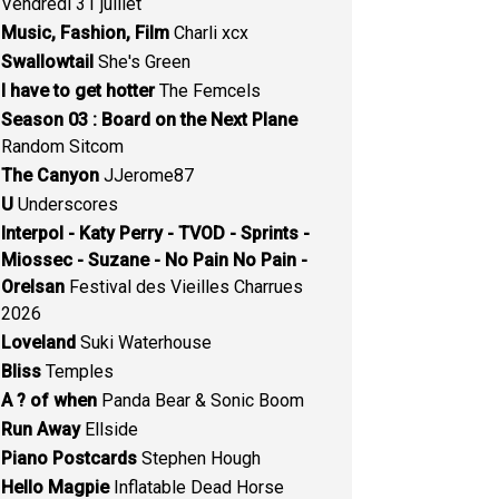
Vendredi 31 juillet
Music, Fashion, Film
Charli xcx
Swallowtail
She's Green
I have to get hotter
The Femcels
Season 03 : Board on the Next Plane
Random Sitcom
The Canyon
JJerome87
U
Underscores
Interpol - Katy Perry - TVOD - Sprints -
Miossec - Suzane - No Pain No Pain -
Orelsan
Festival des Vieilles Charrues
2026
Loveland
Suki Waterhouse
Bliss
Temples
A ? of when
Panda Bear & Sonic Boom
Run Away
Ellside
Piano Postcards
Stephen Hough
Hello Magpie
Inflatable Dead Horse