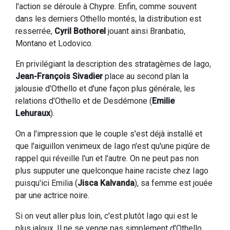
l'action se déroule à Chypre. Enfin, comme souvent
dans les derniers Othello montés, la distribution est
resserrée,
Cyril Bothorel
jouant ainsi Branbatio,
Montano et Lodovico.
En privilégiant la description des stratagèmes de Iago,
Jean-François Sivadier
place au second plan la
jalousie d'Othello et d'une façon plus générale, les
relations d'Othello et de Desdémone (
Emilie
Lehuraux
).
On a l'impression que le couple s'est déjà installé et
que l'aiguillon venimeux de Iago n'est qu'une piqûre de
rappel qui réveille l'un et l'autre. On ne peut pas non
plus supputer une quelconque haine raciste chez Iago
puisqu'ici Emilia (
Jisca Kalvanda
), sa femme est jouée
par une actrice noire.
Si on veut aller plus loin, c'est plutôt Iago qui est le
plus jaloux. Il ne se venge pas simplement d'Othello