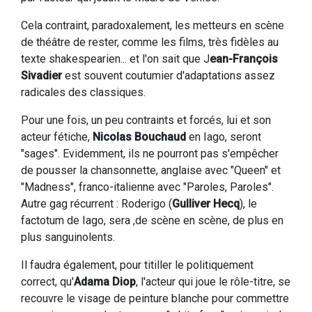
Cela contraint, paradoxalement, les metteurs en scène
de théâtre de rester, comme les films, très fidèles au
texte shakespearien... et l'on sait que J
ean-François
Sivadier
est souvent coutumier d'adaptations assez
radicales des classiques.
Pour une fois, un peu contraints et forcés, lui et son
acteur fétiche,
Nicolas Bouchaud
en Iago, seront
"sages". Evidemment, ils ne pourront pas s'empêcher
de pousser la chansonnette, anglaise avec "Queen" et
"Madness", franco-italienne avec "Paroles, Paroles".
Autre gag récurrent : Roderigo (
Gulliver Hecq
), le
factotum de Iago, sera ,de scène en scène, de plus en
plus sanguinolents.
Il faudra également, pour titiller le politiquement
correct, qu'
Adama Diop
, l'acteur qui joue le rôle-titre, se
recouvre le visage de peinture blanche pour commettre