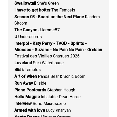
Swallowtail
She's Green
I have to get hotter
The Femcels
Season 03 : Board on the Next Plane
Random
Sitcom
The Canyon
JJerome87
U
Underscores
Interpol - Katy Perry - TVOD - Sprints -
Miossec - Suzane - No Pain No Pain - Orelsan
Festival des Vieilles Charrues 2026
Loveland
Suki Waterhouse
Bliss
Temples
A ? of when
Panda Bear & Sonic Boom
Run Away
Ellside
Piano Postcards
Stephen Hough
Hello Magpie
Inflatable Dead Horse
Interview
Boris Maurussane
Armed with love
Lucy Khanyan