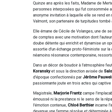
Quinze ans après les faits, Madame de Merteui
personnes interposées qui fut consommée au 
anonyme invitation à laquelle elle se rend e
Valmont, son partenaire de turpitudes tombé 
Elle émane de Cécile de Volanges, une de ses
de comptes avec une motivation dont l'auteur
doube détente qui enrichit et dynamise un op
assortie d'un échange proto-féministe sur la 
néamoins résonance contemporaine, ressortan
Dans un décor de boudoir à l'atmosphère feutré
Koransky
et sous la direction avisée de
Salo
d'époque confectionnés par
Jérôme Pauwel
passionnante joute en trois actes qui captive 
Magistrale,
Marjorie Frantz
campe l'implacab
émoussé ni la prestance ni le sens de la répa
l'émotion contenue,
Chloé Berthier
incarne l
devenue une femme résolue et déterminée à p