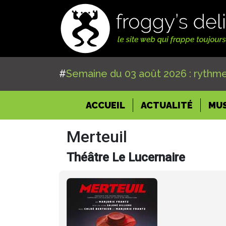
#
Semaine du 03 août 2026 : rythme
(CURRENT)
ACCUEIL
ACTUALITÉ
MU
Merteuil
Théâtre Le Lucernaire