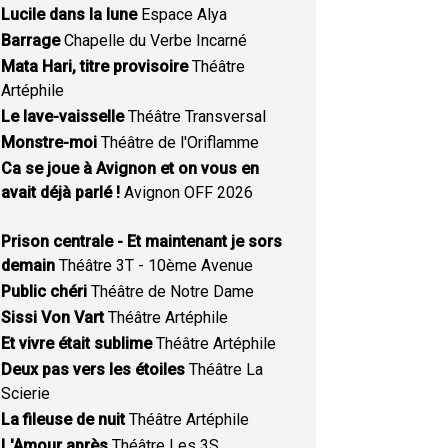
Lucile dans la lune
Espace Alya
Barrage
Chapelle du Verbe Incarné
Mata Hari, titre provisoire
Théâtre
Artéphile
Le lave-vaisselle
Théâtre Transversal
Monstre-moi
Théâtre de l'Oriflamme
Ca se joue à Avignon et on vous en
avait déjà parlé !
Avignon OFF 2026
Prison centrale - Et maintenant je sors
demain
Théâtre 3T - 10ème Avenue
Public chéri
Théâtre de Notre Dame
Sissi Von Vart
Théâtre Artéphile
Et vivre était sublime
Théâtre Artéphile
Deux pas vers les étoiles
Théâtre La
Scierie
La fileuse de nuit
Théâtre Artéphile
L'Amour après
Théâtre Les 3S