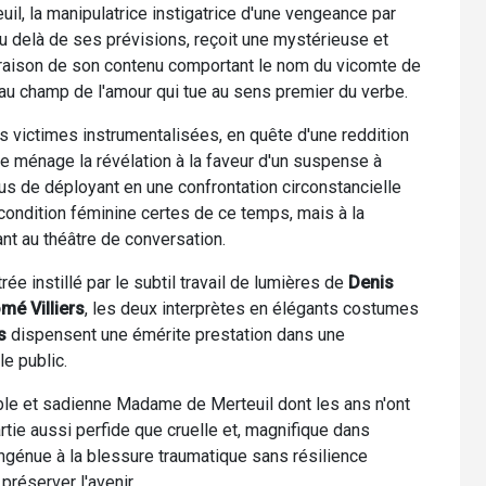
l, la manipulatrice instigatrice d'une vengeance par
delà de ses prévisions, reçoit une mystérieuse et
n raison de son contenu comportant le nom du vicomte de
au champ de l'amour qui tue au sens premier du verbe.
 victimes instrumentalisées, en quête d'une reddition
e ménage la révélation à la faveur d'un suspense à
us de déployant en une confrontation circonstancielle
condition féminine certes de ce temps, mais à la
t au théâtre de conversation.
e instillé par le subtil travail de lumières de
Denis
mé Villiers
, les deux interprètes en élégants costumes
s
dispensent une émérite prestation dans une
le public.
le et sadienne Madame de Merteuil dont les ans n'ont
rtie aussi perfide que cruelle et, magnifique dans
'ingénue à la blessure traumatique sans résilience
réserver l'avenir.