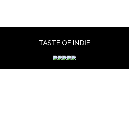
TASTE OF INDIE
 mérite que vous y jetiez un coup d'oeil pour y découvrir des 
et hors scène, déjà vues dans nos colonnes ou pas ...
www.tasteofindie.com
Contact
Mentions legales
Archives