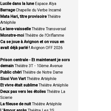
Lucile dans la lune
Espace Alya
Barrage
Chapelle du Verbe Incarné
Mata Hari, titre provisoire
Théâtre
Artéphile
Le lave-vaisselle
Théâtre Transversal
Monstre-moi
Théâtre de l'Oriflamme
Ca se joue à Avignon et on vous en
avait déjà parlé !
Avignon OFF 2026
Prison centrale - Et maintenant je sors
demain
Théâtre 3T - 10ème Avenue
Public chéri
Théâtre de Notre Dame
Sissi Von Vart
Théâtre Artéphile
Et vivre était sublime
Théâtre Artéphile
Deux pas vers les étoiles
Théâtre La
Scierie
La fileuse de nuit
Théâtre Artéphile
L'Amour après
Théâtre Les 3S