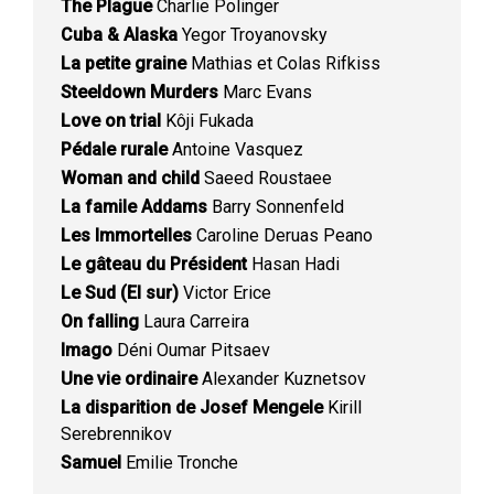
The Plague
Charlie Polinger
Cuba & Alaska
Yegor Troyanovsky
La petite graine
Mathias et Colas Rifkiss
Steeldown Murders
Marc Evans
Love on trial
Kôji Fukada
Pédale rurale
Antoine Vasquez
Woman and child
Saeed Roustaee
La famile Addams
Barry Sonnenfeld
Les Immortelles
Caroline Deruas Peano
Le gâteau du Président
Hasan Hadi
Le Sud (El sur)
Victor Erice
On falling
Laura Carreira
Imago
Déni Oumar Pitsaev
Une vie ordinaire
Alexander Kuznetsov
La disparition de Josef Mengele
Kirill
Serebrennikov
Samuel
Emilie Tronche