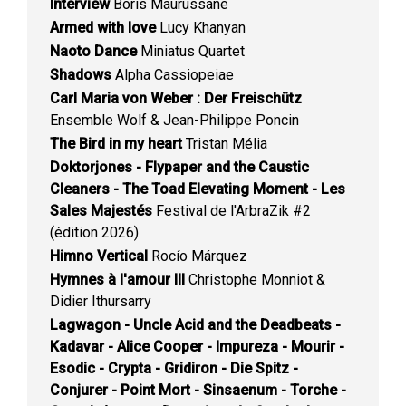
Interview
Boris Maurussane
Armed with love
Lucy Khanyan
Naoto Dance
Miniatus Quartet
Shadows
Alpha Cassiopeiae
Carl Maria von Weber : Der Freischütz
Ensemble Wolf & Jean-Philippe Poncin
The Bird in my heart
Tristan Mélia
Doktorjones - Flypaper and the Caustic
Cleaners - The Toad Elevating Moment - Les
Sales Majestés
Festival de l'ArbraZik #2
(édition 2026)
Himno Vertical
Rocío Márquez
Hymnes à l'amour III
Christophe Monniot &
Didier Ithursarry
Lagwagon - Uncle Acid and the Deadbeats -
Kadavar - Alice Cooper - Impureza - Mourir -
Esodic - Crypta - Gridiron - Die Spitz -
Conjurer - Point Mort - Sinsaenum - Torche -