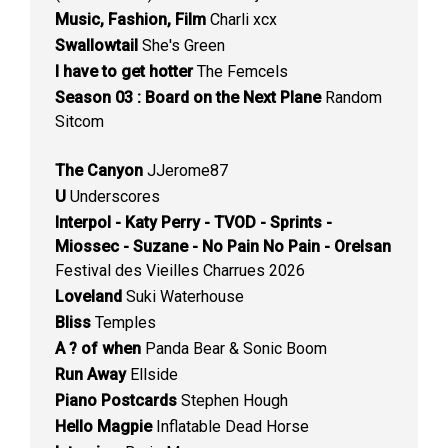
Music, Fashion, Film
Charli xcx
Swallowtail
She's Green
I have to get hotter
The Femcels
Season 03 : Board on the Next Plane
Random
Sitcom
The Canyon
JJerome87
U
Underscores
Interpol - Katy Perry - TVOD - Sprints -
Miossec - Suzane - No Pain No Pain - Orelsan
Festival des Vieilles Charrues 2026
Loveland
Suki Waterhouse
Bliss
Temples
A ? of when
Panda Bear & Sonic Boom
Run Away
Ellside
Piano Postcards
Stephen Hough
Hello Magpie
Inflatable Dead Horse