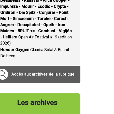
Deadbeats - Kadavar - Alice Cooper -
Impureza - Mourir - Esodic - Crypta -
Gridiron - Die Spitz - Conjurer - Point
Mort - Sinsaenum - Torche - Carach
Angren - Decapitated - Opeth - Iron
Maiden - BRUIT <= - Combust - Vigljós
-
Hellfest Open Air Festival #19 (édition
2026)
Honour Oxygen
Claudia Solal & Benoît
Delbecq
Accès aux archives de la rubrique
Les archives