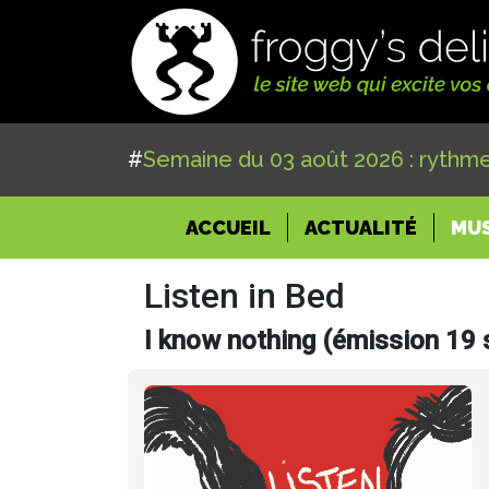
#
Semaine du 03 août 2026 : rythme
(CURRENT)
ACCUEIL
ACTUALITÉ
MU
Listen in Bed
I know nothing (émission 19 