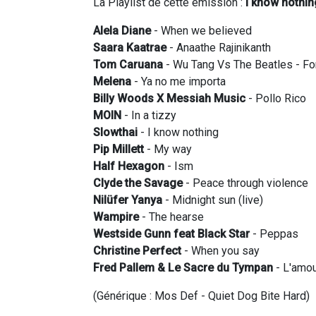
La Playlist de cette émission :
I know nothin
Alela Diane
- When we believed
Saara Kaatrae
- Anaathe Rajinikanth
Tom Caruana
- Wu Tang Vs The Beatles - Fo
Melena
- Ya no me importa
Billy Woods X Messiah Music
- Pollo Rico
MOIN
- In a tizzy
Slowthai
- I know nothing
Pip Millett
- My way
Half Hexagon
- Ism
Clyde the Savage
- Peace through violence
Nilüfer Yanya
- Midnight sun (live)
Wampire
- The hearse
Westside Gunn feat Black Star
- Peppas
Christine Perfect
- When you say
Fred Pallem & Le Sacre du Tympan
- L'amou
(Générique : Mos Def - Quiet Dog Bite Hard)