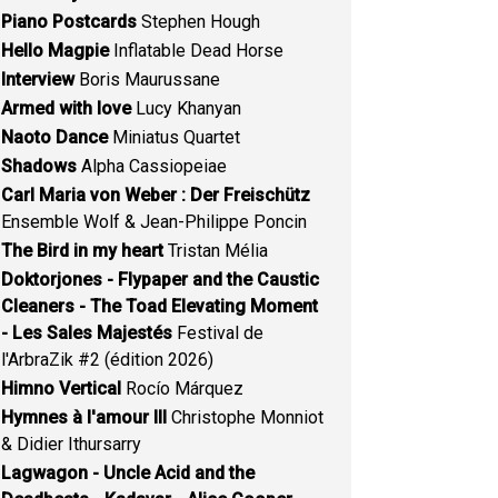
Piano Postcards
Stephen Hough
Hello Magpie
Inflatable Dead Horse
Interview
Boris Maurussane
Armed with love
Lucy Khanyan
Naoto Dance
Miniatus Quartet
Shadows
Alpha Cassiopeiae
Carl Maria von Weber : Der Freischütz
Ensemble Wolf & Jean-Philippe Poncin
The Bird in my heart
Tristan Mélia
Doktorjones - Flypaper and the Caustic
Cleaners - The Toad Elevating Moment
- Les Sales Majestés
Festival de
l'ArbraZik #2 (édition 2026)
Himno Vertical
Rocío Márquez
Hymnes à l'amour III
Christophe Monniot
& Didier Ithursarry
Lagwagon - Uncle Acid and the