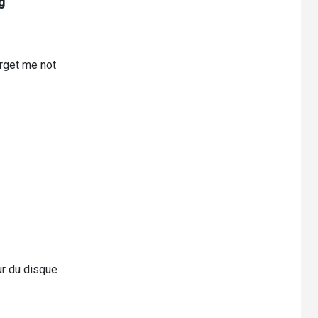
g
rget me not
r du disque