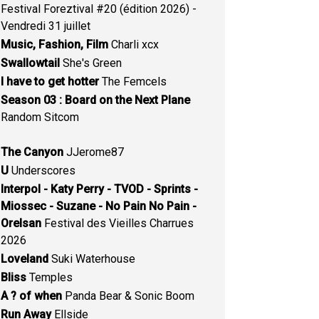
Festival Foreztival #20 (édition 2026) -
Vendredi 31 juillet
Music, Fashion, Film
Charli xcx
Swallowtail
She's Green
I have to get hotter
The Femcels
Season 03 : Board on the Next Plane
Random Sitcom
The Canyon
JJerome87
U
Underscores
Interpol - Katy Perry - TVOD - Sprints -
Miossec - Suzane - No Pain No Pain -
Orelsan
Festival des Vieilles Charrues
2026
Loveland
Suki Waterhouse
Bliss
Temples
A ? of when
Panda Bear & Sonic Boom
Run Away
Ellside