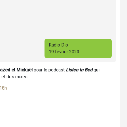
Radio Dio
19 février 2023
azed et Mickaël
pour le podcast
Listen In Bed
qui
, et des mixes.
 18h