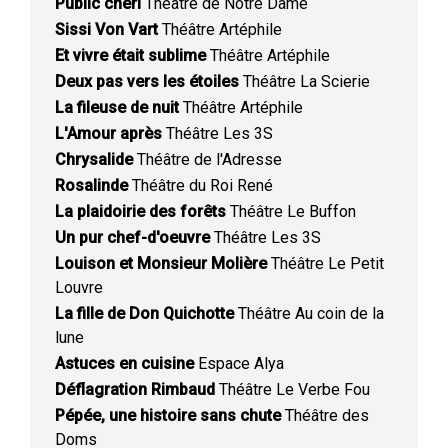
Public chéri
Théâtre de Notre Dame
Sissi Von Vart
Théâtre Artéphile
Et vivre était sublime
Théâtre Artéphile
Deux pas vers les étoiles
Théâtre La Scierie
La fileuse de nuit
Théâtre Artéphile
L'Amour après
Théâtre Les 3S
Chrysalide
Théâtre de l'Adresse
Rosalinde
Théâtre du Roi René
La plaidoirie des forêts
Théâtre Le Buffon
Un pur chef-d'oeuvre
Théâtre Les 3S
Louison et Monsieur Molière
Théâtre Le Petit
Louvre
La fille de Don Quichotte
Théâtre Au coin de la
lune
Astuces en cuisine
Espace Alya
Déflagration Rimbaud
Théâtre Le Verbe Fou
Pépée, une histoire sans chute
Théâtre des
Doms