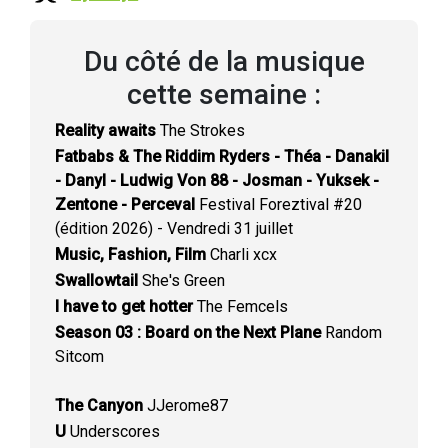
Du côté de la musique
cette semaine :
Reality awaits
The Strokes
Fatbabs & The Riddim Ryders - Théa - Danakil
- Danyl - Ludwig Von 88 - Josman - Yuksek -
Zentone - Perceval
Festival Foreztival #20
(édition 2026) - Vendredi 31 juillet
Music, Fashion, Film
Charli xcx
Swallowtail
She's Green
I have to get hotter
The Femcels
Season 03 : Board on the Next Plane
Random
Sitcom
The Canyon
JJerome87
U
Underscores