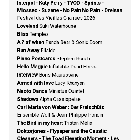
Interpol - Katy Perry - TVOD - Sprints -
Miossec - Suzane - No Pain No Pain - Orelsan
Festival des Vieilles Charrues 2026
Loveland
Suki Waterhouse
Bliss
Temples
A ? of when
Panda Bear & Sonic Boom
Run Away
Ellside
Piano Postcards
Stephen Hough
Hello Magpie
Inflatable Dead Horse
Interview
Boris Maurussane
Armed with love
Lucy Khanyan
Naoto Dance
Miniatus Quartet
Shadows
Alpha Cassiopeiae
Carl Maria von Weber : Der Freischütz
Ensemble Wolf & Jean-Philippe Poncin
The Bird in my heart
Tristan Mélia
Doktorjones - Flypaper and the Caustic
Cleaners - The Toad Elevating Moment - Les