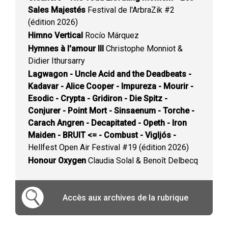
Sales Majestés
Festival de l'ArbraZik #2
(édition 2026)
Himno Vertical
Rocío Márquez
Hymnes à l'amour III
Christophe Monniot &
Didier Ithursarry
Lagwagon - Uncle Acid and the Deadbeats -
Kadavar - Alice Cooper - Impureza - Mourir -
Esodic - Crypta - Gridiron - Die Spitz -
Conjurer - Point Mort - Sinsaenum - Torche -
Carach Angren - Decapitated - Opeth - Iron
Maiden - BRUIT <= - Combust - Vigljós -
Hellfest Open Air Festival #19 (édition 2026)
Honour Oxygen
Claudia Solal & Benoît Delbecq
Accès aux archives de la rubrique