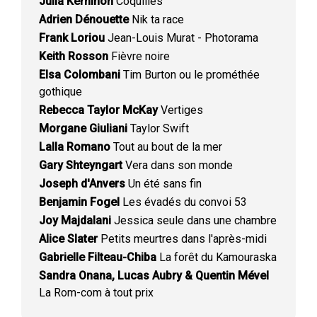
Julia Kerninon
Coquilles
Adrien Dénouette
Nik ta race
Frank Loriou
Jean-Louis Murat - Photorama
Keith Rosson
Fièvre noire
Elsa Colombani
Tim Burton ou le prométhée
gothique
Rebecca Taylor McKay
Vertiges
Morgane Giuliani
Taylor Swift
Lalla Romano
Tout au bout de la mer
Gary Shteyngart
Vera dans son monde
Joseph d'Anvers
Un été sans fin
Benjamin Fogel
Les évadés du convoi 53
Joy Majdalani
Jessica seule dans une chambre
Alice Slater
Petits meurtres dans l'après-midi
Gabrielle Filteau-Chiba
La forêt du Kamouraska
Sandra Onana, Lucas Aubry & Quentin Mével
La Rom-com à tout prix